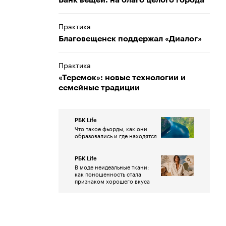
Банк вещей: на благо целого города
Практика
Благовещенск поддержал «Диалог»
Практика
«Теремок»: новые технологии и
семейные традиции
РБК Life
Что такое фьорды, как они
образовались и где находятся
РБК Life
В моде неидеальные ткани:
как поношенность стала
признаком хорошего вкуса