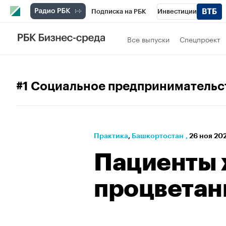
Подписка на РБК
Инвестиции
РБК Вино
Спорт
Школа управления
Все выпуски
Спецпроект
Национальные проекты
Город
Стил
Кредитные рейтинги
Франшизы
Га
#1 Социальное предпринимательс
Проверка контрагентов
Политика
Э
Практика
⁠,
Башкортостан
,
26 ноя 202
Пациенты
процветан