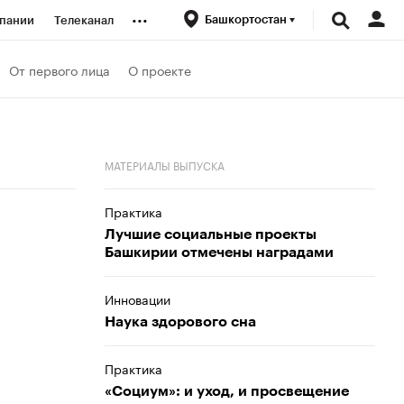
...
Башкортостан
пании
Телеканал
ионеры
От первого лица
О проекте
вания
МАТЕРИАЛЫ ВЫПУСКА
личной валюты
Практика
Лучшие социальные проекты
Башкирии отмечены наградами
Инновации
Наука здорового сна
Практика
«Социум»: и уход, и просвещение