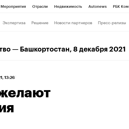
Мероприятия
Отрасли
Недвижимость
Autonews
РБК Ком
 РБК
РБК Образование
РБК Курсы
РБК Life
Тренды
Виз
Экспертиза
Решение
Новости партнеров
Пресс-релизы
ь
Крипто
РБК Бизнес-среда
Дискуссионный клуб
Исследо
зета
Спецпроекты СПб
Конференции СПб
Спецпроекты
тво — Башкортостан
, 8 декабря 2021
кономика
Бизнес
Технологии и медиа
Финансы
Рынок на
1, 13:26
 желают
ия