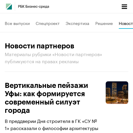
Все выпуски
Спецпроект
Экспертиза
Решение
Новост
Новости партнеров
Материалы рубрики «Новости партнеров»
публикуются на правах рекламы
Вертикальные пейзажи
Уфы: как формируется
современный силуэт
города
В преддверии Дня строителя в ГК «СУ №
1» рассказали о философии архитектуры