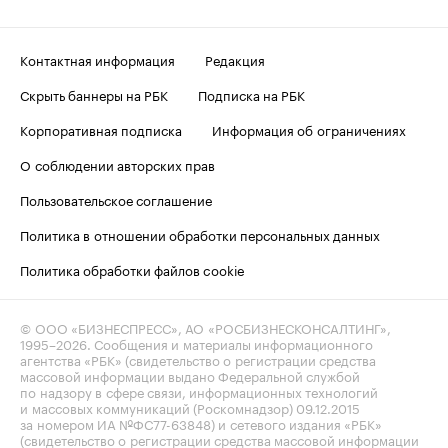
Контактная информация
Редакция
Скрыть баннеры на РБК
Подписка на РБК
Корпоративная подписка
Информация об ограничениях
О соблюдении авторских прав
Пользовательское соглашение
Политика в отношении обработки персональных данных
Политика обработки файлов cookie
© ООО «БИЗНЕСПРЕСС», АО «РОСБИЗНЕСКОНСАЛТИНГ»,
1995–2026
. Сообщения и материалы информационного
агентства «РБК» (свидетельство о регистрации средства
массовой информации выдано Федеральной службой
по надзору в сфере связи, информационных технологий
и массовых коммуникаций (Роскомнадзор) 09.12.2015
за номером ИА №ФС77-63848) и сетевого издания «РБК»
(свидетельство о регистрации средства массовой информации