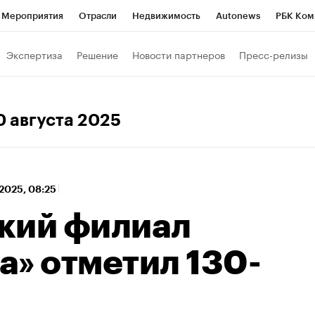
Мероприятия
Отрасли
Недвижимость
Autonews
РБК Ком
 РБК
РБК Образование
РБК Курсы
РБК Life
Тренды
Виз
Экспертиза
Решение
Новости партнеров
Пресс-релизы
ь
Крипто
РБК Бизнес-среда
Дискуссионный клуб
Исследо
зета
Спецпроекты СПб
Конференции СПб
Спецпроекты
30 августа 2025
хнологии и медиа
Финансы
Рынок наличной валюты
 2025, 08:25
кий филиал
а» отметил 130-