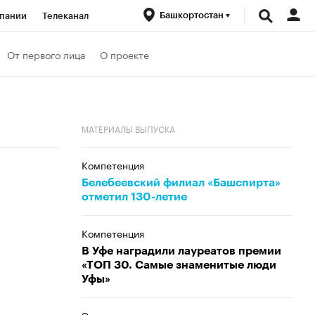
Башкортостан
пании
Телеканал
ионеры
От первого лица
О проекте
вания
Проверка контрагентов
МАТЕРИАЛЫ ВЫПУСКА
Компетенция
Белебеевский филиал «Башспирта»
отметил 130-летие
Компетенция
В Уфе наградили лауреатов премии
«ТОП 30. Самые знаменитые люди
Уфы»