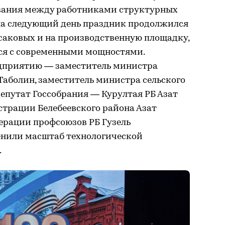
вания между работниками структурных
на следующий день праздник продолжился
саковых и на производственную площадку,
ься с современными мощностями.
едприятию — заместитель министра
 Таболин, заместитель министра сельского
депутат Госсобрания — Курултая РБ Азат
страции Белебеевского района Азат
ерации профсоюзов РБ Гузель
нили масштаб технологической
.