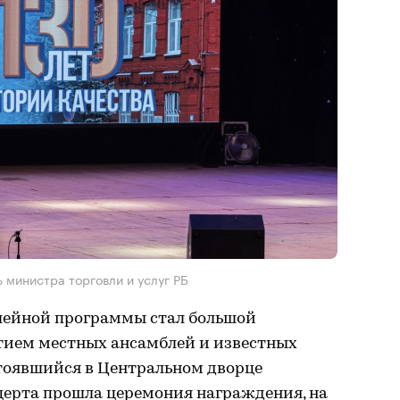
 министра торговли и услуг РБ
ейной программы стал большой
тием местных ансамблей и известных
стоявшийся в Центральном дворце
нцерта прошла церемония награждения, на