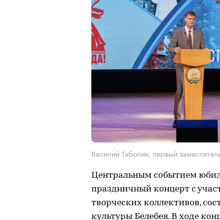
Василий Таболин, первый заместитель
Центральным событием юбил
праздничный концерт с учас
творческих коллективов, со
культуры Белебея. В ходе ко