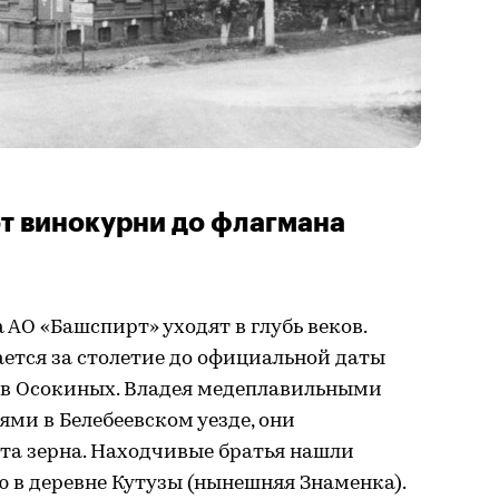
от винокурни до флагмана
 АО «Башспирт» уходят в глубь веков.
ется за столетие до официальной даты
ов Осокиных. Владея медеплавильными
ми в Белебеевском уезде, они
та зерна. Находчивые братья нашли
 в деревне Кутузы (нынешняя Знаменка).