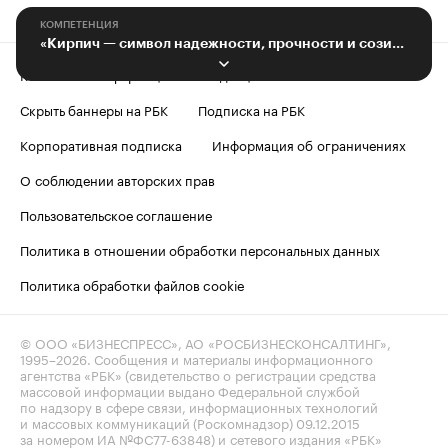
КОМПЕТЕНЦИЯ
«Кирпич — символ надежности, прочности и созидания»
Контактная информация
Редакция
Скрыть баннеры на РБК
Подписка на РБК
Корпоративная подписка
Информация об ограничениях
О соблюдении авторских прав
Пользовательское соглашение
Политика в отношении обработки персональных данных
Политика обработки файлов cookie
© ООО «БИЗНЕСПРЕСС», АО «РОСБИЗНЕСКОНСАЛТИНГ»,
1995–2026
. Сообщения и материалы информационного
агентства «РБК» (свидетельство о регистрации средства
массовой информации выдано Федеральной службой
по надзору в сфере связи, информационных технологий
и массовых коммуникаций (Роскомнадзор) 09.12.2015
за номером ИА №ФС77-63848) и сетевого издания «РБК»