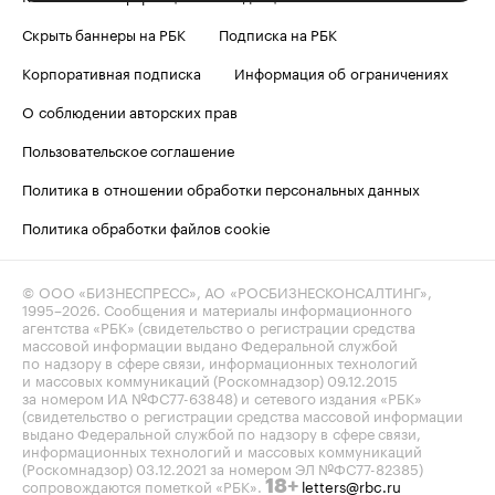
Скрыть баннеры на РБК
Подписка на РБК
Корпоративная подписка
Информация об ограничениях
О соблюдении авторских прав
Пользовательское соглашение
Политика в отношении обработки персональных данных
Политика обработки файлов cookie
© ООО «БИЗНЕСПРЕСС», АО «РОСБИЗНЕСКОНСАЛТИНГ»,
1995–2026
. Сообщения и материалы информационного
агентства «РБК» (свидетельство о регистрации средства
массовой информации выдано Федеральной службой
по надзору в сфере связи, информационных технологий
и массовых коммуникаций (Роскомнадзор) 09.12.2015
за номером ИА №ФС77-63848) и сетевого издания «РБК»
(свидетельство о регистрации средства массовой информации
выдано Федеральной службой по надзору в сфере связи,
информационных технологий и массовых коммуникаций
(Роскомнадзор) 03.12.2021 за номером ЭЛ №ФС77-82385)
сопровождаются пометкой «РБК».
letters@rbc.ru
18+