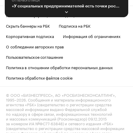
ОТ ПЕРВОГО ЛИЦА
«У социальных предпринимателей есть точки роста»
Контактная информация
Редакция
Скрыть баннеры на РБК
Подписка на РБК
Корпоративная подписка
Информация об ограничениях
О соблюдении авторских прав
Пользовательское соглашение
Политика в отношении обработки персональных данных
Политика обработки файлов cookie
© ООО «БИЗНЕСПРЕСС», АО «РОСБИЗНЕСКОНСАЛТИНГ»,
1995–2026
. Сообщения и материалы информационного
агентства «РБК» (свидетельство о регистрации средства
массовой информации выдано Федеральной службой
по надзору в сфере связи, информационных технологий
и массовых коммуникаций (Роскомнадзор) 09.12.2015
за номером ИА №ФС77-63848) и сетевого издания «РБК»
(свидетельство о регистрации средства массовой информации
выдано Федеральной службой по надзору в сфере связи,