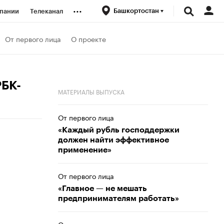
...
Башкортостан
пании
Телеканал
ионеры
От первого лица
О проекте
вания
РБК-
МАТЕРИАЛЫ ВЫПУСКА
личной валюты
От первого лица
«Каждый рубль господдержки
должен найти эффективное
применение»
От первого лица
«Главное — не мешать
предпринимателям работать»