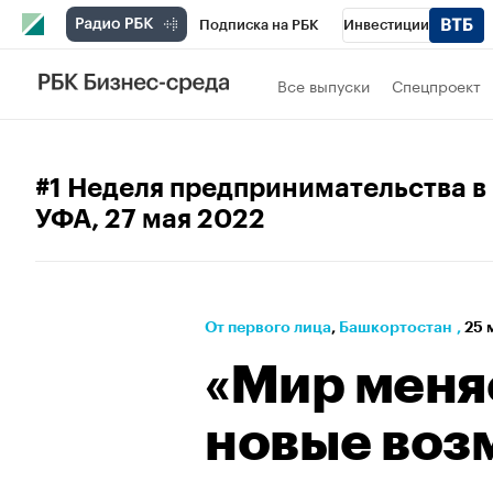
Подписка на РБК
Инвестиции
РБК Вино
Спорт
Школа управления
Все выпуски
Спецпроект
Национальные проекты
Город
Стил
Кредитные рейтинги
Франшизы
Га
#1 Неделя предпринимательства в
УФА
, 27 мая 2022
Проверка контрагентов
Политика
Э
От первого лица
⁠,
Башкортостан
,
25 
«Мир меня
новые воз