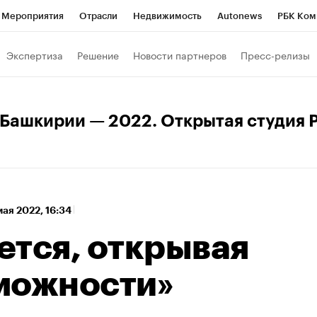
Мероприятия
Отрасли
Недвижимость
Autonews
РБК Ком
 РБК
РБК Образование
РБК Курсы
РБК Life
Тренды
Виз
Экспертиза
Решение
Новости партнеров
Пресс-релизы
ь
Крипто
РБК Бизнес-среда
Дискуссионный клуб
Исследо
зета
Спецпроекты СПб
Конференции СПб
Спецпроекты
 Башкирии — 2022. Открытая студия 
кономика
Бизнес
Технологии и медиа
Финансы
Рынок на
мая 2022, 16:34
ется, открывая
можности»