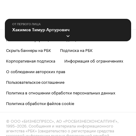
ОТ ПЕРВОГО ЛИЦА
Хакимов Тимур Артурович
Контактная информация
Редакция
Скрыть баннеры на РБК
Подписка на РБК
Корпоративная подписка
Информация об ограничениях
О соблюдении авторских прав
Пользовательское соглашение
Политика в отношении обработки персональных данных
Политика обработки файлов cookie
© ООО «БИЗНЕСПРЕСС», АО «РОСБИЗНЕСКОНСАЛТИНГ»,
1995–2026
. Сообщения и материалы информационного
агентства «РБК» (свидетельство о регистрации средства
массовой информации выдано Федеральной службой