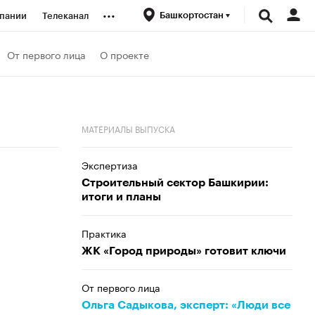
...
Башкортостан
пании
Телеканал
ионеры
От первого лица
О проекте
вания
МАТЕРИАЛЫ ВЫПУСКА
личной валюты
Экспертиза
Строительный сектор Башкирии:
итоги и планы
Практика
ЖК «Город природы» готовит ключи
От первого лица
Ольга Садыкова, эксперт: «Люди все