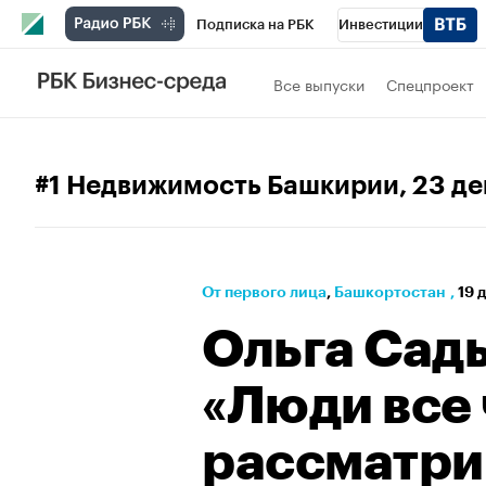
Подписка на РБК
Инвестиции
РБК Вино
Спорт
Школа управления
Все выпуски
Спецпроект
Национальные проекты
Город
Стил
Кредитные рейтинги
Франшизы
Га
#1 Недвижимость Башкирии
, 23 д
Проверка контрагентов
Политика
Э
От первого лица
⁠,
Башкортостан
,
19 
Ольга Сады
«Люди все
рассматри