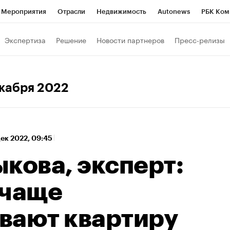
Мероприятия
Отрасли
Недвижимость
Autonews
РБК Ком
 РБК
РБК Образование
РБК Курсы
РБК Life
Тренды
Виз
Экспертиза
Решение
Новости партнеров
Пресс-релизы
ь
Крипто
РБК Бизнес-среда
Дискуссионный клуб
Исследо
зета
Спецпроекты СПб
Конференции СПб
Спецпроекты
екабря 2022
кономика
Бизнес
Технологии и медиа
Финансы
Рынок на
дек 2022, 09:45
кова, эксперт:
 чаще
вают квартиру