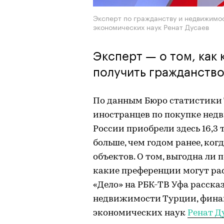
Эксперт по гражданству и недвижимос
экономических наук Ренат Дусаев
Эксперт — о том, как 
получить гражданство
По данным Бюро статистики 
иностранцев по покупке недв
России приобрели здесь 16,3 т
больше, чем годом ранее, ког
объектов. О том, выгодна ли
какие преференции могут ра
«Дело» на РБК-ТВ Уфа расска
недвижимости Турции, финан
экономических наук
Ренат Д