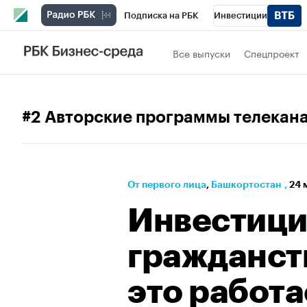
Подписка на РБК
Инвестиции
РБК Вино
Спорт
Школа управления
Все выпуски
Спецпроект
Национальные проекты
Город
Стил
Кредитные рейтинги
Франшизы
Га
#2 Авторские программы телекан
Проверка контрагентов
Политика
Э
От первого лица
⁠,
Башкортостан
,
24 
Инвестиц
гражданств
это работа