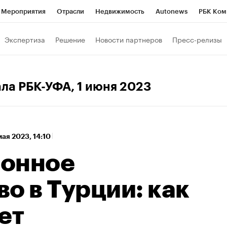
Мероприятия
Отрасли
Недвижимость
Autonews
РБК Ком
 РБК
РБК Образование
РБК Курсы
РБК Life
Тренды
Виз
Экспертиза
Решение
Новости партнеров
Пресс-релизы
ь
Крипто
РБК Бизнес-среда
Дискуссионный клуб
Исследо
зета
Спецпроекты СПб
Конференции СПб
Спецпроекты
ала РБК-УФА
, 1 июня 2023
кономика
Бизнес
Технологии и медиа
Финансы
Рынок на
мая 2023, 14:10
ионное
о в Турции: как
ет