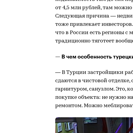
от 4,5 млн рублей, там можн
Следующая причина — недвижи
тоже привлекает инвесторов.
что в России есть регионы с
традиционно тяготеет вообще
— В чем особенность турецк
— В Турции застройщики раб
сдаются в чистовой отделке,
гарнитуром, санузлом. Это, к
покупке объекта: не нужно н
ремонтом. Можно меблироват