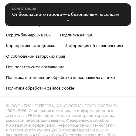
КОМПЕТЕНЦИЯ
От безопасного города — к безопасным поселкам
Контактная информация
Редакция
Скрыть баннеры на РБК
Подписка на РБК
Корпоративная подписка
Информация об ограничениях
О соблюдении авторских прав
Пользовательское соглашение
Политика в отношении обработки персональных данных
Политика обработки файлов cookie
© ООО «БИЗНЕСПРЕСС», АО «РОСБИЗНЕСКОНСАЛТИНГ»,
1995–2026
. Сообщения и материалы информационного
агентства «РБК» (свидетельство о регистрации средства
массовой информации выдано Федеральной службой
по надзору в сфере связи, информационных технологий
и массовых коммуникаций (Роскомнадзор) 09.12.2015
за номером ИА №ФС77-63848) и сетевого издания «РБК»