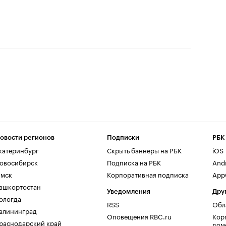
овости регионов
Подписки
РБК
катеринбург
Скрыть баннеры на РБК
iOS
овосибирск
Подписка на РБК
And
мск
Корпоративная подписка
AppG
ашкортостан
Уведомления
Дру
ологда
RSS
Обл
алининград
Оповещения RBC.ru
Кор
раснодарский край
дом