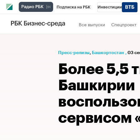
Подписка на РБК
Инвестиции
РБК Вино
Спорт
Школа управления
Все выпуски
Спецпроект
Национальные проекты
Город
Стил
Кредитные рейтинги
Франшизы
Га
Пресс-релизы
⁠,
Башкортостан
,
03 се
Проверка контрагентов
Политика
Э
Более 5,5 
Башкирии
воспользо
сервисом 