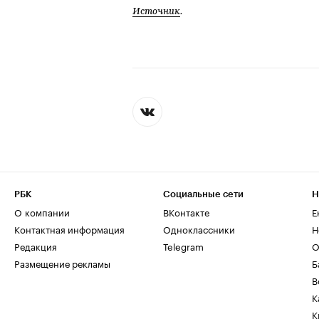
Источник
.
РБК
Социальные сети
Н
О компании
ВКонтакте
Е
Контактная информация
Одноклассники
Н
Редакция
Telegram
О
Размещение рекламы
Б
В
К
К