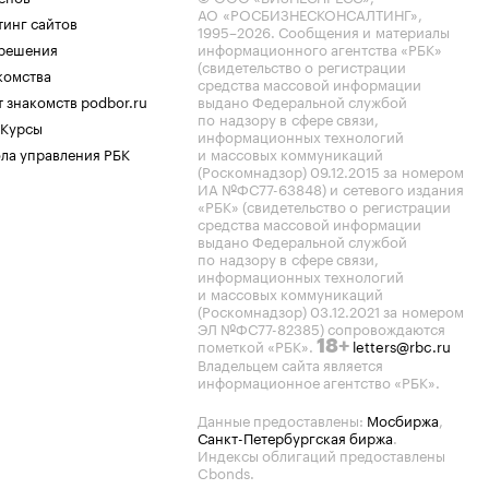
АО «РОСБИЗНЕСКОНСАЛТИНГ»,
тинг сайтов
1995–2026
. Сообщения и материалы
.решения
информационного агентства «РБК»
(свидетельство о регистрации
комства
средства массовой информации
 знакомств podbor.ru
выдано Федеральной службой
по надзору в сфере связи,
 Курсы
информационных технологий
ла управления РБК
и массовых коммуникаций
(Роскомнадзор) 09.12.2015 за номером
ИА №ФС77-63848) и сетевого издания
«РБК» (свидетельство о регистрации
средства массовой информации
выдано Федеральной службой
по надзору в сфере связи,
информационных технологий
и массовых коммуникаций
(Роскомнадзор) 03.12.2021 за номером
ЭЛ №ФС77-82385) сопровождаются
пометкой «РБК».
letters@rbc.ru
18+
Владельцем сайта является
информационное агентство «РБК».
Данные предоставлены:
Мосбиржа
,
Санкт-Петербургская биржа
.
Индексы облигаций предоставлены
Cbonds.