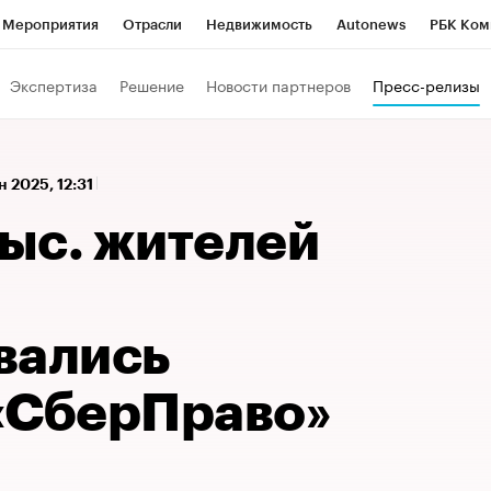
Мероприятия
Отрасли
Недвижимость
Autonews
РБК Ком
 РБК
РБК Образование
РБК Курсы
РБК Life
Тренды
Виз
Экспертиза
Решение
Новости партнеров
Пресс-релизы
ь
Крипто
РБК Бизнес-среда
Дискуссионный клуб
Исследо
зета
Спецпроекты СПб
Конференции СПб
Спецпроекты
н 2025, 12:31
кономика
Бизнес
Технологии и медиа
Финансы
Рынок на
тыс. жителей
вались
«СберПраво»