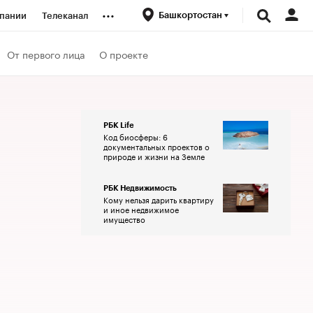
...
Башкортостан
пании
Телеканал
ионеры
От первого лица
О проекте
вания
РБК Life
Код биосферы: 6
личной валюты
документальных проектов о
природе и жизни на Земле
РБК Недвижимость
Кому нельзя дарить квартиру
и иное недвижимое
имущество