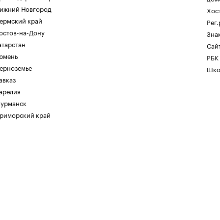
ижний Новгород
Хос
ермский край
Рег
остов-на-Дону
Зна
атарстан
Сайт
юмень
РБК
ерноземье
Шко
авказ
арелия
урманск
риморский край