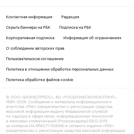
Контактная информация
Редакция
Скрыть баннеры на РБК
Подписка на РБК
Корпоративная подписка
Информация об ограничениях
О соблюдении авторских прав
Пользовательское соглашение
Политика в отношении обработки персональных данных
Политика обработки файлов cookie
© ООО «БИЗНЕСПРЕСС», АО «РОСБИЗНЕСКОНСАЛТИНГ»,
1995–2026
. Сообщения и материалы информационного
агентства «РБК» (свидетельство о регистрации средства
массовой информации выдано Федеральной службой
по надзору в сфере связи, информационных технологий
и массовых коммуникаций (Роскомнадзор) 09.12.2015
за номером ИА №ФС77-63848) и сетевого издания «РБК»
(свидетельство о регистрации средства массовой информации