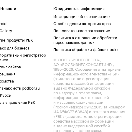
 Новости
Юридическая информация
Информация об ограничениях
roid
О соблюдении авторских прав
allery
Пользовательское соглашение
Политика в отношении обработки
гие продукты РБК
персональных данных
ако для бизнеса
Политика обработки файлов cookie
поративный регистратор
енов
© ООО «БИЗНЕСПРЕСС»,
АО «РОСБИЗНЕСКОНСАЛТИНГ»,
тинг сайтов
1995–2026
. Сообщения и материалы
.решения
информационного агентства «РБК»
(свидетельство о регистрации
комства
средства массовой информации
 знакомств podbor.ru
выдано Федеральной службой
по надзору в сфере связи,
 Курсы
информационных технологий
ла управления РБК
и массовых коммуникаций
(Роскомнадзор) 09.12.2015 за номером
ИА №ФС77-63848) и сетевого издания
«РБК» (свидетельство о регистрации
средства массовой информации
выдано Федеральной службой
по надзору в сфере связи,