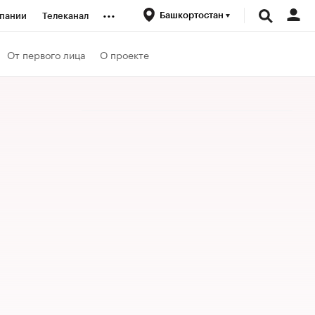
...
Башкортостан
пании
Телеканал
ионеры
От первого лица
О проекте
вания
личной валюты