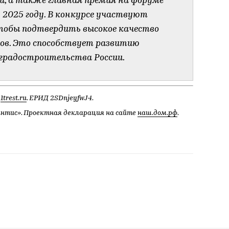
и, а также главная премия на форуме
2025 году. В конкурсе участвуют
чтобы подтвердить высокое качество
ов. Это способствует развитию
 градостроительства России.
,
1trest.ru
. ЕРИД 2SDnjeyfwJ4.
антис». Проектная декларация на сайте
наш.дом.рф
.