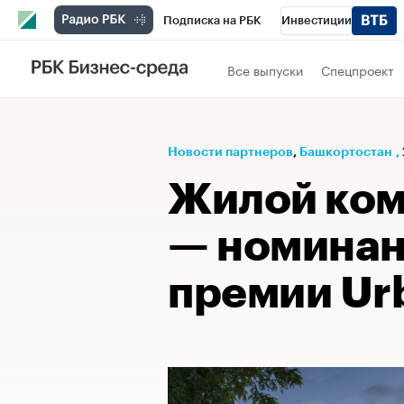
Подписка на РБК
Инвестиции
РБК Вино
Спорт
Школа управления
Все выпуски
Спецпроект
Национальные проекты
Город
Стил
Кредитные рейтинги
Франшизы
Га
Новости партнеров
⁠,
Башкортостан
,
Проверка контрагентов
Политика
Э
Жилой комп
— номинан
премии Ur