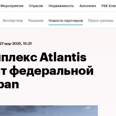
Мероприятия
Отрасли
Недвижимость
Autonews
РБК Ком
 РБК
РБК Образование
РБК Курсы
РБК Life
Тренды
Виз
Экспертиза
Решение
Новости партнеров
Пресс-релизы
ь
Крипто
РБК Бизнес-среда
Дискуссионный клуб
Исследо
зета
Спецпроекты СПб
Конференции СПб
Спецпроекты
27 мар 2025, 15:21
кономика
Бизнес
Технологии и медиа
Финансы
Рынок на
лекс Atlantis
т федеральной
ban