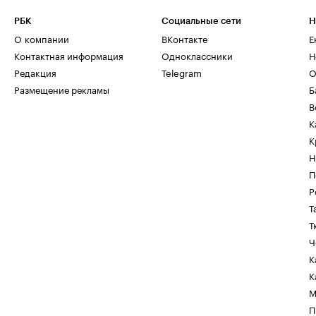
РБК
Социальные сети
Н
О компании
ВКонтакте
Е
Контактная информация
Одноклассники
Н
Редакция
Telegram
О
Размещение рекламы
Б
В
К
К
Н
П
Р
Т
Т
Ч
К
К
М
П