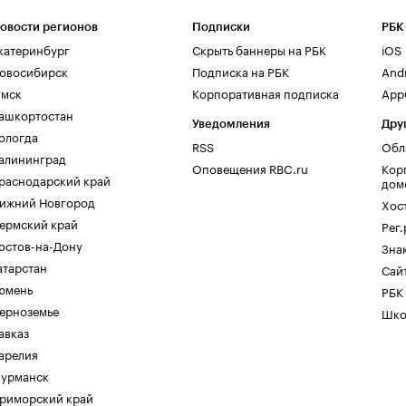
овости регионов
Подписки
РБК
катеринбург
Скрыть баннеры на РБК
iOS
овосибирск
Подписка на РБК
And
мск
Корпоративная подписка
AppG
ашкортостан
Уведомления
Дру
ологда
RSS
Обл
алининград
Оповещения RBC.ru
Кор
раснодарский край
дом
ижний Новгород
Хос
ермский край
Рег
остов-на-Дону
Зна
атарстан
Сайт
юмень
РБК
ерноземье
Шко
авказ
арелия
урманск
риморский край