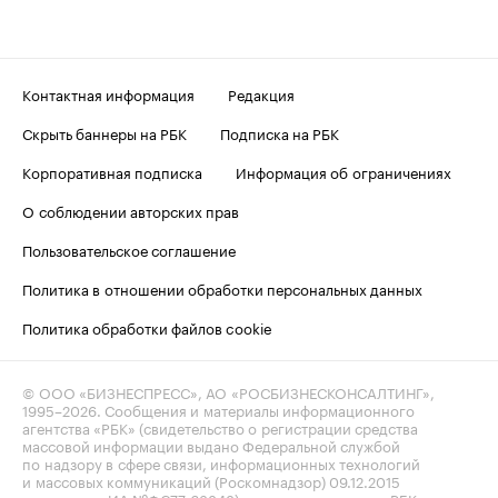
Контактная информация
Редакция
Скрыть баннеры на РБК
Подписка на РБК
Корпоративная подписка
Информация об ограничениях
О соблюдении авторских прав
Пользовательское соглашение
Политика в отношении обработки персональных данных
Политика обработки файлов cookie
© ООО «БИЗНЕСПРЕСС», АО «РОСБИЗНЕСКОНСАЛТИНГ»,
1995–2026
. Сообщения и материалы информационного
агентства «РБК» (свидетельство о регистрации средства
массовой информации выдано Федеральной службой
по надзору в сфере связи, информационных технологий
и массовых коммуникаций (Роскомнадзор) 09.12.2015
за номером ИА №ФС77-63848) и сетевого издания «РБК»