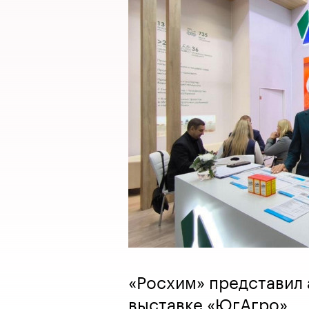
«Росхим» представил 
выставке «ЮгАгро»