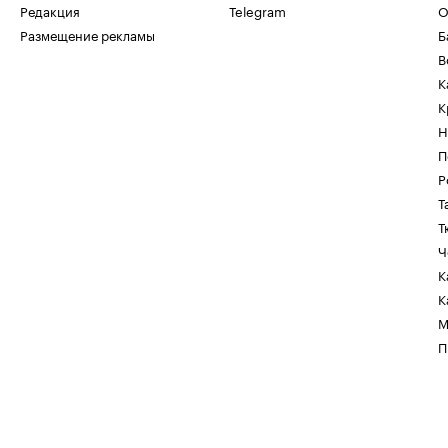
Редакция
Telegram
О
Размещение рекламы
Б
В
К
К
Н
П
Р
Т
Т
Ч
К
К
М
П