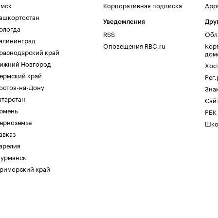
мск
Корпоративная подписка
AppG
ашкортостан
Уведомления
Дру
ологда
RSS
Обл
алининград
Оповещения RBC.ru
Кор
раснодарский край
дом
ижний Новгород
Хос
ермский край
Рег
остов-на-Дону
Зна
атарстан
Сайт
юмень
РБК
ерноземье
Шко
авказ
арелия
урманск
риморский край