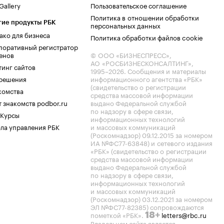
allery
Пользовательское соглашение
Политика в отношении обработки
гие продукты РБК
персональных данных
ако для бизнеса
Политика обработки файлов cookie
поративный регистратор
енов
© ООО «БИЗНЕСПРЕСС»,
АО «РОСБИЗНЕСКОНСАЛТИНГ»,
тинг сайтов
1995–2026
. Сообщения и материалы
.решения
информационного агентства «РБК»
(свидетельство о регистрации
комства
средства массовой информации
 знакомств podbor.ru
выдано Федеральной службой
по надзору в сфере связи,
 Курсы
информационных технологий
ла управления РБК
и массовых коммуникаций
(Роскомнадзор) 09.12.2015 за номером
ИА №ФС77-63848) и сетевого издания
«РБК» (свидетельство о регистрации
средства массовой информации
выдано Федеральной службой
по надзору в сфере связи,
информационных технологий
и массовых коммуникаций
(Роскомнадзор) 03.12.2021 за номером
ЭЛ №ФС77-82385) сопровождаются
пометкой «РБК».
letters@rbc.ru
18+
Владельцем сайта является