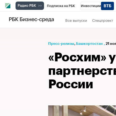
Подписка на РБК
Инвестиции
РБК Вино
Спорт
Школа управления
Все выпуски
Спецпроект
Национальные проекты
Город
Стил
Кредитные рейтинги
Франшизы
Га
Пресс-релизы
⁠,
Башкортостан
,
21 но
Проверка контрагентов
Политика
Э
«Росхим» 
партнерст
России