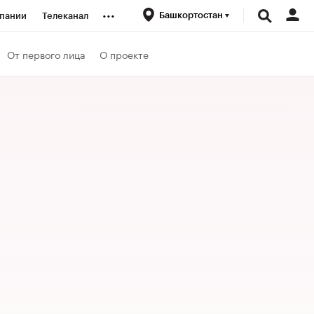
...
Башкортостан
пании
Телеканал
ионеры
От первого лица
О проекте
вания
личной валюты