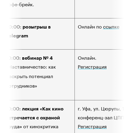
кофе-брейк.
20:00:
Онлайн по
ссылке
розыгрыш в
Telegram
10:00:
Онлайн.
вебинар № 4
«Наставничество: как
Регистрация
раскрыть потенциал
сотрудников»
10:00:
г. Уфа, ул. Цюрупы, 17,
лекция «Как кино
конференц-зал ЦППК.
встречается с охраной
от кинокритика
Регистрация
труда»