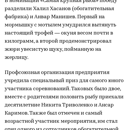
В номинации «Самая крупная рыба» победу
разделили Халил Хасанов (обогатительная
фабрика) и Анвар Манишев. Первый на
мормышку с мотылем умудрился вытянуть
настоящий трофей — окуня весом почти в
килограмм, а второй продемонстрировал
жюри увесистую щуку, пойманную на
жерлицу.
Профсоюзная организация предприятия
учредила специальный приз для самого юного
участника соревнований. Таковых было двое,
вместе с родителями половить рыбу приехали
десятилетние Никита Триволенко и Ансар
Каримов. Также был отмечен и самый
возрастной участник мероприятия, им стал
отец одного из сотрудников обогатительной