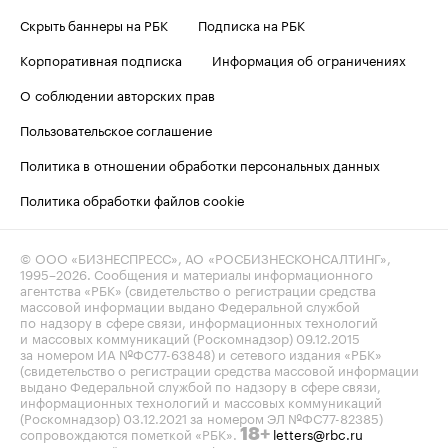
Скрыть баннеры на РБК
Подписка на РБК
Корпоративная подписка
Информация об ограничениях
О соблюдении авторских прав
Пользовательское соглашение
Политика в отношении обработки персональных данных
Политика обработки файлов cookie
© ООО «БИЗНЕСПРЕСС», АО «РОСБИЗНЕСКОНСАЛТИНГ»,
1995–2026
. Сообщения и материалы информационного
агентства «РБК» (свидетельство о регистрации средства
массовой информации выдано Федеральной службой
по надзору в сфере связи, информационных технологий
и массовых коммуникаций (Роскомнадзор) 09.12.2015
за номером ИА №ФС77-63848) и сетевого издания «РБК»
(свидетельство о регистрации средства массовой информации
выдано Федеральной службой по надзору в сфере связи,
информационных технологий и массовых коммуникаций
(Роскомнадзор) 03.12.2021 за номером ЭЛ №ФС77-82385)
сопровождаются пометкой «РБК».
letters@rbc.ru
18+