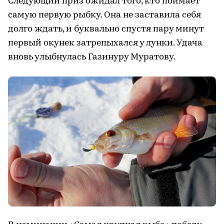
Следующий приз ожидал того, кто поймает
самую первую рыбку. Она не заставила себя
долго ждать, и буквально спустя пару минут
первый окунек затрепыхался у лунки. Удача
вновь улыбнулась Газинуру Муратову.