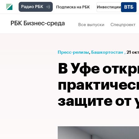
Подписка на РБК
Инвестиции
РБК Вино
Спорт
Школа управления
Все выпуски
Спецпроект
Национальные проекты
Город
Стил
Кредитные рейтинги
Франшизы
Га
Пресс-релизы
⁠,
Башкортостан
,
21 ок
Проверка контрагентов
Политика
Э
В Уфе откр
практичес
защите от