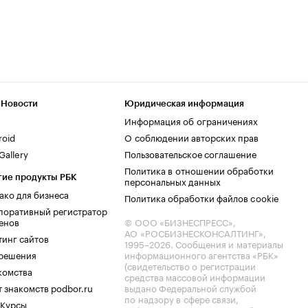
 Новости
Юридическая информация
Информация об ограничениях
roid
О соблюдении авторских прав
allery
Пользовательское соглашение
Политика в отношении обработки
гие продукты РБК
персональных данных
ако для бизнеса
Политика обработки файлов cookie
поративный регистратор
енов
© ООО «БИЗНЕСПРЕСС»,
АО «РОСБИЗНЕСКОНСАЛТИНГ»,
тинг сайтов
1995–2026
. Сообщения и материалы
.решения
информационного агентства «РБК»
(свидетельство о регистрации
комства
средства массовой информации
 знакомств podbor.ru
выдано Федеральной службой
по надзору в сфере связи,
 Курсы