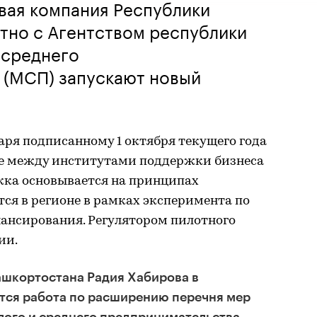
вая компания Республики
тно с Агентством республики
 среднего
 (МСП) запускают новый
ря подписанному 1 октября текущего года
ве между институтами поддержки бизнеса
жка основывается на принципах
тся в регионе в рамках эксперимента по
ансирования. Регулятором пилотного
ии.
ашкортостана Радия Хабирова в
ется работа по расширению перечня мер
лого и среднего предпринимательства.