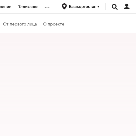
...
Башкортостан
пании
Телеканал
ионеры
От первого лица
О проекте
вания
личной валюты