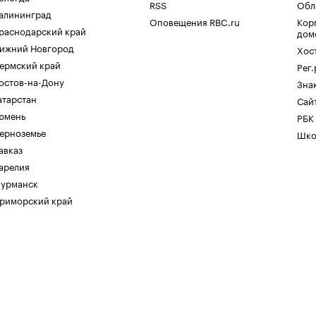
RSS
Обл
алининград
Оповещения RBC.ru
Кор
раснодарский край
дом
ижний Новгород
Хос
ермский край
Рег
остов-на-Дону
Зна
атарстан
Сайт
юмень
РБК
ерноземье
Шко
авказ
арелия
урманск
риморский край