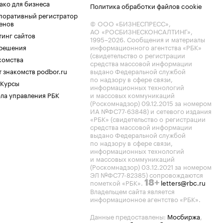
ако для бизнеса
Политика обработки файлов cookie
поративный регистратор
енов
© ООО «БИЗНЕСПРЕСС»,
АО «РОСБИЗНЕСКОНСАЛТИНГ»,
тинг сайтов
1995–2026
. Сообщения и материалы
.решения
информационного агентства «РБК»
(свидетельство о регистрации
комства
средства массовой информации
 знакомств podbor.ru
выдано Федеральной службой
по надзору в сфере связи,
 Курсы
информационных технологий
ла управления РБК
и массовых коммуникаций
(Роскомнадзор) 09.12.2015 за номером
ИА №ФС77-63848) и сетевого издания
«РБК» (свидетельство о регистрации
средства массовой информации
выдано Федеральной службой
по надзору в сфере связи,
информационных технологий
и массовых коммуникаций
(Роскомнадзор) 03.12.2021 за номером
ЭЛ №ФС77-82385) сопровождаются
пометкой «РБК».
letters@rbc.ru
18+
Владельцем сайта является
информационное агентство «РБК».
Данные предоставлены:
Мосбиржа
,