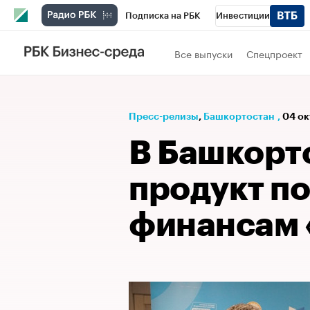
Подписка на РБК
Инвестиции
РБК Вино
Спорт
Школа управления
Все выпуски
Спецпроект
Национальные проекты
Город
Стил
Кредитные рейтинги
Франшизы
Га
Пресс-релизы
⁠,
Башкортостан
,
04 ок
Проверка контрагентов
Политика
Э
В Башкорт
продукт п
финансам 