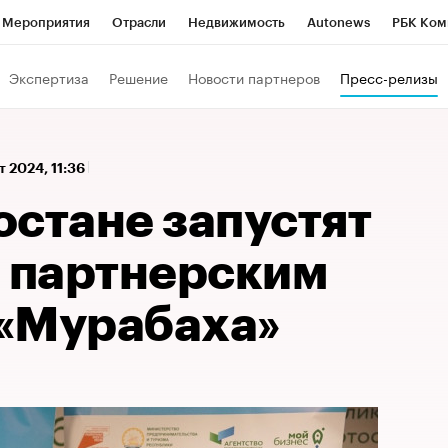
Мероприятия
Отрасли
Недвижимость
Autonews
РБК Ком
 РБК
РБК Образование
РБК Курсы
РБК Life
Тренды
Виз
Экспертиза
Решение
Новости партнеров
Пресс-релизы
ь
Крипто
РБК Бизнес-среда
Дискуссионный клуб
Исследо
зета
Спецпроекты СПб
Конференции СПб
Спецпроекты
т 2024, 11:36
кономика
Бизнес
Технологии и медиа
Финансы
Рынок на
остане запустят
о партнерским
«Мурабаха»