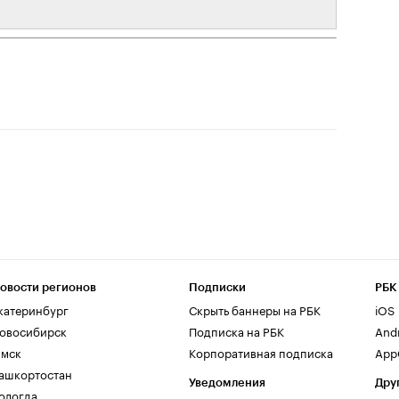
овости регионов
Подписки
РБК
катеринбург
Скрыть баннеры на РБК
iOS
овосибирск
Подписка на РБК
And
мск
Корпоративная подписка
AppG
ашкортостан
Уведомления
Дру
ологда