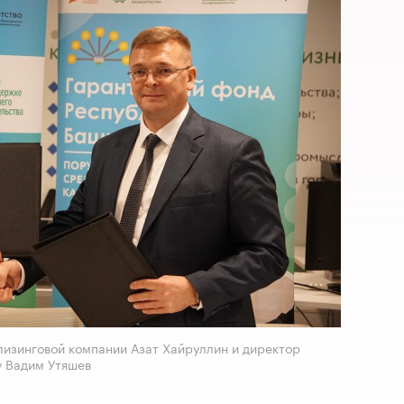
лизинговой компании Азат Хайруллин и директор
у Вадим Утяшев