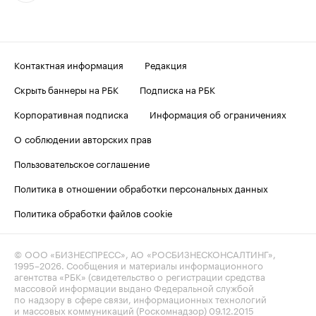
Контактная информация
Редакция
Скрыть баннеры на РБК
Подписка на РБК
Корпоративная подписка
Информация об ограничениях
О соблюдении авторских прав
Пользовательское соглашение
Политика в отношении обработки персональных данных
Политика обработки файлов cookie
© ООО «БИЗНЕСПРЕСС», АО «РОСБИЗНЕСКОНСАЛТИНГ»,
1995–2026
. Сообщения и материалы информационного
агентства «РБК» (свидетельство о регистрации средства
массовой информации выдано Федеральной службой
по надзору в сфере связи, информационных технологий
и массовых коммуникаций (Роскомнадзор) 09.12.2015