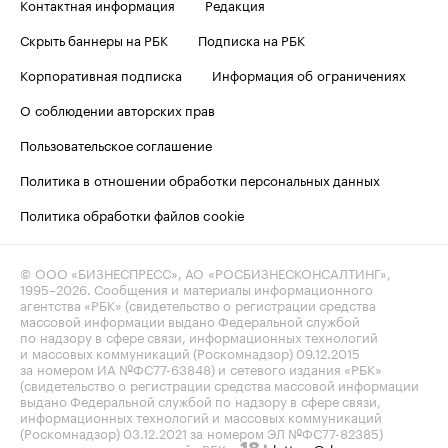
Контактная информация
Редакция
Скрыть баннеры на РБК
Подписка на РБК
Корпоративная подписка
Информация об ограничениях
О соблюдении авторских прав
Пользовательское соглашение
Политика в отношении обработки персональных данных
Политика обработки файлов cookie
© ООО «БИЗНЕСПРЕСС», АО «РОСБИЗНЕСКОНСАЛТИНГ»,
1995–2026
. Сообщения и материалы информационного
агентства «РБК» (свидетельство о регистрации средства
массовой информации выдано Федеральной службой
по надзору в сфере связи, информационных технологий
и массовых коммуникаций (Роскомнадзор) 09.12.2015
за номером ИА №ФС77-63848) и сетевого издания «РБК»
(свидетельство о регистрации средства массовой информации
выдано Федеральной службой по надзору в сфере связи,
информационных технологий и массовых коммуникаций
(Роскомнадзор) 03.12.2021 за номером ЭЛ №ФС77-82385)
сопровождаются пометкой «РБК».
letters@rbc.ru