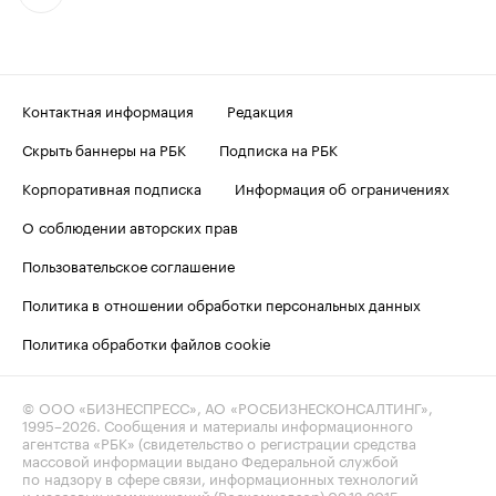
Контактная информация
Редакция
Скрыть баннеры на РБК
Подписка на РБК
Корпоративная подписка
Информация об ограничениях
О соблюдении авторских прав
Пользовательское соглашение
Политика в отношении обработки персональных данных
Политика обработки файлов cookie
© ООО «БИЗНЕСПРЕСС», АО «РОСБИЗНЕСКОНСАЛТИНГ»,
1995–2026
. Сообщения и материалы информационного
агентства «РБК» (свидетельство о регистрации средства
массовой информации выдано Федеральной службой
по надзору в сфере связи, информационных технологий
и массовых коммуникаций (Роскомнадзор) 09.12.2015