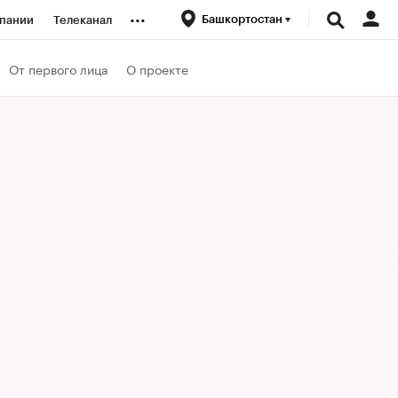
...
Башкортостан
пании
Телеканал
ионеры
От первого лица
О проекте
вания
личной валюты