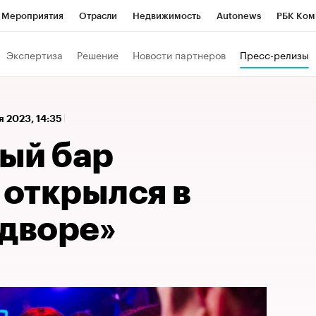
Мероприятия
Отрасли
Недвижимость
Autonews
РБК Ком
 РБК
РБК Образование
РБК Курсы
РБК Life
Тренды
Виз
Экспертиза
Решение
Новости партнеров
Пресс-релизы
ь
Крипто
РБК Бизнес-среда
Дискуссионный клуб
Исследо
зета
Спецпроекты СПб
Конференции СПб
Спецпроекты
я 2023, 14:35
кономика
Бизнес
Технологии и медиа
Финансы
Рынок на
ый бар
 открылся в
 дворе»