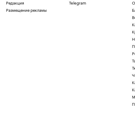
Редакция
Telegram
О
Размещение рекламы
Б
В
К
К
Н
П
Р
Т
Т
Ч
К
К
М
П