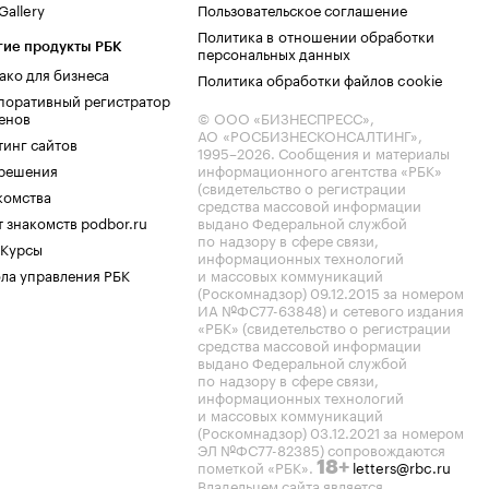
allery
Пользовательское соглашение
Политика в отношении обработки
гие продукты РБК
персональных данных
ако для бизнеса
Политика обработки файлов cookie
поративный регистратор
енов
© ООО «БИЗНЕСПРЕСС»,
АО «РОСБИЗНЕСКОНСАЛТИНГ»,
тинг сайтов
1995–2026
. Сообщения и материалы
.решения
информационного агентства «РБК»
(свидетельство о регистрации
комства
средства массовой информации
 знакомств podbor.ru
выдано Федеральной службой
по надзору в сфере связи,
 Курсы
информационных технологий
ла управления РБК
и массовых коммуникаций
(Роскомнадзор) 09.12.2015 за номером
ИА №ФС77-63848) и сетевого издания
«РБК» (свидетельство о регистрации
средства массовой информации
выдано Федеральной службой
по надзору в сфере связи,
информационных технологий
и массовых коммуникаций
(Роскомнадзор) 03.12.2021 за номером
ЭЛ №ФС77-82385) сопровождаются
пометкой «РБК».
letters@rbc.ru
18+
Владельцем сайта является