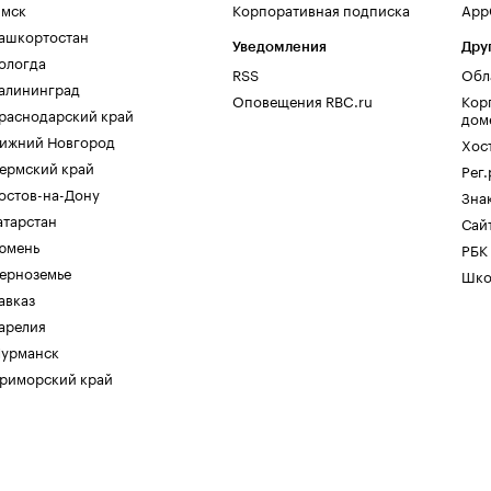
мск
Корпоративная подписка
AppG
ашкортостан
Уведомления
Дру
ологда
RSS
Обл
алининград
Оповещения RBC.ru
Кор
раснодарский край
дом
ижний Новгород
Хос
ермский край
Рег
остов-на-Дону
Зна
атарстан
Сайт
юмень
РБК
ерноземье
Шко
авказ
арелия
урманск
риморский край