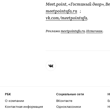
Meet.point, «Гостиный двор», В
meetpointufa.ru
;
vk.com/meetpointufa
.
Реклама
meetpointufa.ru
.
Источник
.
РБК
Социальные сети
Н
О компании
ВКонтакте
Е
Контактная информация
Одноклассники
Н