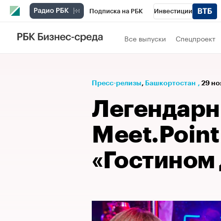
Подписка на РБК
Инвестиции
РБК Вино
Спорт
Школа управления
Все выпуски
Спецпроект
Национальные проекты
Город
Стил
Кредитные рейтинги
Франшизы
Га
Пресс-релизы
⁠,
Башкортостан
,
29 но
Проверка контрагентов
Политика
Э
Легендарн
Meet.Point
«Гостином