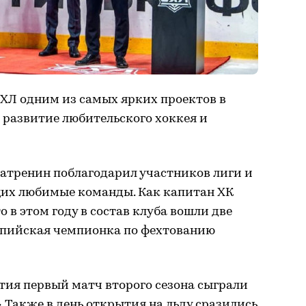
БХЛ одним из самых ярких проектов в
 развитие любительского хоккея и
атренин поблагодарил участников лиги и
их любимые команды. Как капитан ХК
о в этом году в состав клуба вошли две
мпийская чемпионка по фехтованию
тия первый матч второго сезона сыграли
. Также в день открытия на льду сразились