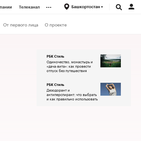
...
Башкортостан
пании
Телеканал
ионеры
От первого лица
О проекте
вания
РБК Стиль
Одиночество, монастырь и
личной валюты
«дача-вита»: как провести
отпуск без путешествия
РБК Стиль
Дезодорант и
антиперспирант: что выбрать
и как правильно использовать