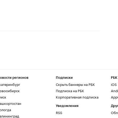
овости регионов
Подписки
РБК
катеринбург
Скрыть баннеры на РБК
iOS
овосибирск
Подписка на РБК
And
мск
Корпоративная подписка
AppG
ашкортостан
Уведомления
Дру
ологда
RSS
Обл
алининград