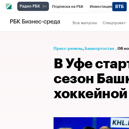
Подписка на РБК
Инвестиции
РБК Вино
Спорт
Школа управления
Все выпуски
Спецпроект
Национальные проекты
Город
Стил
Кредитные рейтинги
Франшизы
Га
Пресс-релизы
⁠,
Башкортостан
,
08 но
Проверка контрагентов
Политика
Э
В Уфе стар
сезон Баш
хоккейной