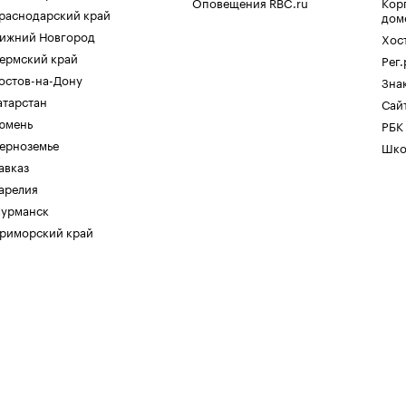
Оповещения RBC.ru
Кор
раснодарский край
дом
ижний Новгород
Хос
ермский край
Рег
остов-на-Дону
Зна
атарстан
Сайт
юмень
РБК
ерноземье
Шко
авказ
арелия
урманск
риморский край