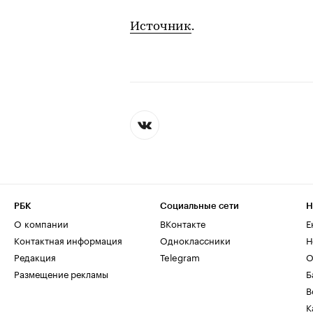
Источник
.
РБК
Социальные сети
Н
О компании
ВКонтакте
Е
Контактная информация
Одноклассники
Н
Редакция
Telegram
О
Размещение рекламы
Б
В
К