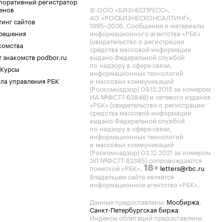
поративный регистратор
енов
© ООО «БИЗНЕСПРЕСС»,
АО «РОСБИЗНЕСКОНСАЛТИНГ»,
тинг сайтов
1995–2026
. Сообщения и материалы
.решения
информационного агентства «РБК»
(свидетельство о регистрации
комства
средства массовой информации
 знакомств podbor.ru
выдано Федеральной службой
по надзору в сфере связи,
 Курсы
информационных технологий
ла управления РБК
и массовых коммуникаций
(Роскомнадзор) 09.12.2015 за номером
ИА №ФС77-63848) и сетевого издания
«РБК» (свидетельство о регистрации
средства массовой информации
выдано Федеральной службой
по надзору в сфере связи,
информационных технологий
и массовых коммуникаций
(Роскомнадзор) 03.12.2021 за номером
ЭЛ №ФС77-82385) сопровождаются
пометкой «РБК».
letters@rbc.ru
18+
Владельцем сайта является
информационное агентство «РБК».
Данные предоставлены:
Мосбиржа
,
Санкт-Петербургская биржа
.
Индексы облигаций предоставлены