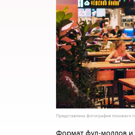
Представлена фотография похожего п
Формат фуд-моллов и 