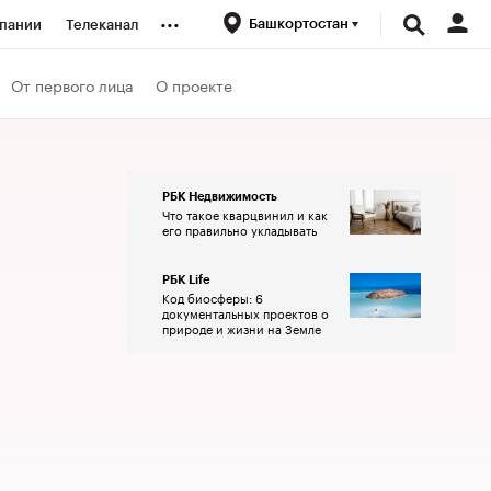
...
Башкортостан
пании
Телеканал
ионеры
От первого лица
О проекте
вания
РБК Недвижимость
Что такое кварцвинил и как
личной валюты
его правильно укладывать
РБК Life
Код биосферы: 6
документальных проектов о
природе и жизни на Земле