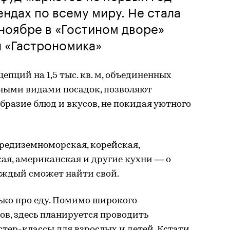
ендах по всему миру. Не стала
 ноябре в «Гостином дворе»
л «Гастрономика»
епций на 1,5 тыс. кв. м, объединенных
ными видами посадок, позволяют
бразие блюд и вкусов, не покидая уютного
средиземноморская, корейская,
кая, американская и другие кухни — о
каждый сможет найти свой.
ько про еду. Помимо широкого
в, здесь планируется проводить
тер-классы для взрослых и детей. Кстати,