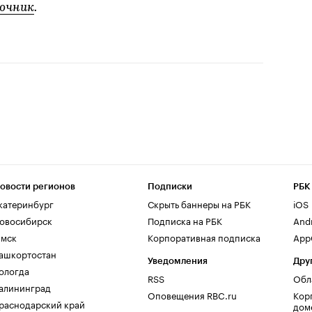
очник
.
овости регионов
Подписки
РБК
катеринбург
Скрыть баннеры на РБК
iOS
овосибирск
Подписка на РБК
And
мск
Корпоративная подписка
AppG
ашкортостан
Уведомления
Дру
ологда
RSS
Обл
алининград
Оповещения RBC.ru
Кор
раснодарский край
дом