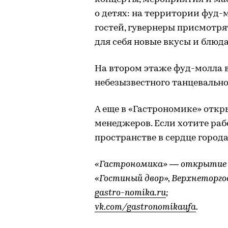
о детях: на территории фуд-
гостей, гувернеры присмотр
для себя новые вкусы и блюда
На втором этаже фуд-молла в
небезызвестного танцевальног
А еще в «Гастрономике» откр
менеджеров. Если хотите ра
пространстве в сердце города
«Гастрономика» — открытие в
«Гостиный двор», Верхнеторгов
gastro-nomika.ru
;
vk.com/gastronomikaufa
.