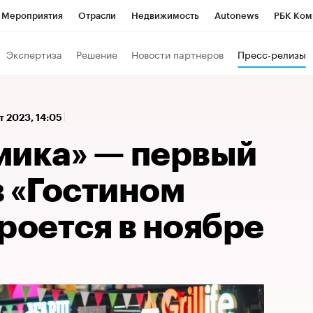
Мероприятия
Отрасли
Недвижимость
Autonews
РБК Ком
 РБК
РБК Образование
РБК Курсы
РБК Life
Тренды
Виз
Экспертиза
Решение
Новости партнеров
Пресс-релизы
ь
Крипто
РБК Бизнес-среда
Дискуссионный клуб
Исследо
зета
Спецпроекты СПб
Конференции СПб
Спецпроекты
т 2023, 14:05
кономика
Бизнес
Технологии и медиа
Финансы
Рынок на
мика» — первый
в «Гостином
роется в ноябре