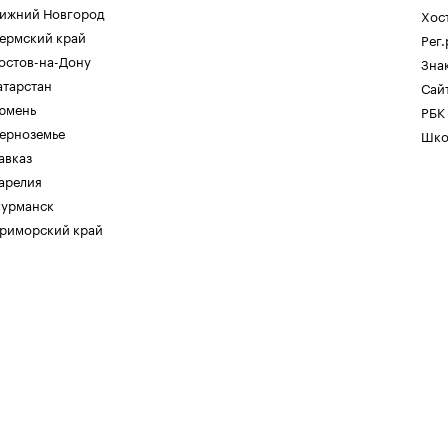
ижний Новгород
Хос
ермский край
Рег
остов-на-Дону
Зна
атарстан
Сайт
юмень
РБК
ерноземье
Шко
авказ
арелия
урманск
риморский край