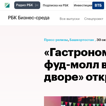
Подписка на РБК
Инвестиции
РБК Вино
Спорт
Школа управления
Все выпуски
Спецпроект
Национальные проекты
Город
Стил
Кредитные рейтинги
Франшизы
Га
Пресс-релизы
⁠,
Башкортостан
,
30 ок
Проверка контрагентов
Политика
Э
«Гастроно
фуд-молл 
дворе» отк