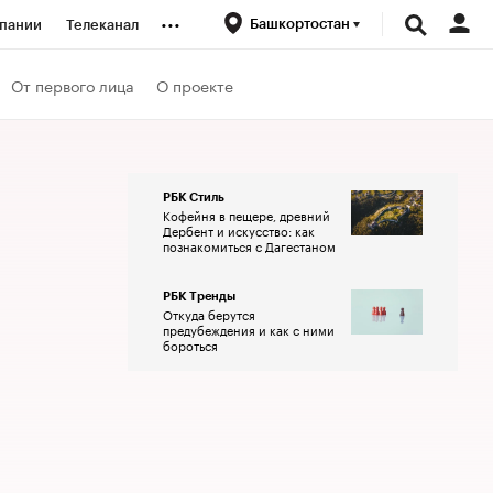
...
Башкортостан
пании
Телеканал
ионеры
От первого лица
О проекте
вания
РБК Стиль
Кофейня в пещере, древний
личной валюты
Дербент и искусство: как
познакомиться с Дагестаном
РБК Тренды
Откуда берутся
предубеждения и как с ними
бороться