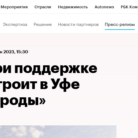
Мероприятия
Отрасли
Недвижимость
Autonews
РБК Ком
 РБК
РБК Образование
РБК Курсы
РБК Life
Тренды
Виз
Экспертиза
Решение
Новости партнеров
Пресс-релизы
ь
Крипто
РБК Бизнес-среда
Дискуссионный клуб
Исследо
зета
Спецпроекты СПб
Конференции СПб
Спецпроекты
н 2023, 15:30
кономика
Бизнес
Технологии и медиа
Финансы
Рынок на
ри поддержке
роит в Уфе
ироды»