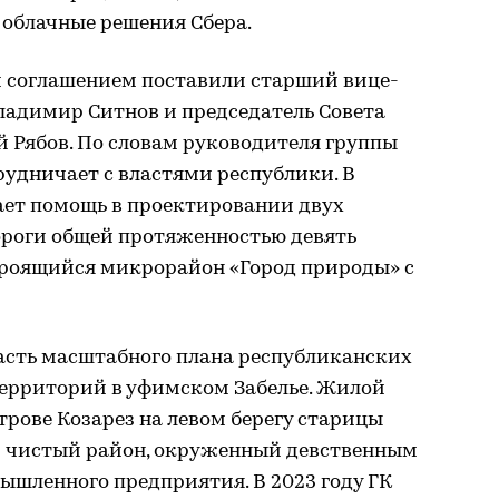
 облачные решения Сбера.
 соглашением поставили старший вице-
ладимир Ситнов и председатель Совета
 Рябов. По словам руководителя группы
удничает с властями республики. В
ает помощь в проектировании двух
ороги общей протяженностью девять
троящийся микрорайон «Город природы» с
асть масштабного плана республиканских
территорий в уфимском Забелье. Жилой
трове Козарез на левом берегу старицы
ки чистый район, окруженный девственным
мышленного предприятия. В 2023 году ГК