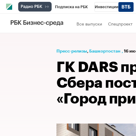
Подписка на РБК
Инвестиции
РБК Вино
Спорт
Школа управления
Все выпуски
Спецпроект
Национальные проекты
Город
Стил
Кредитные рейтинги
Франшизы
Га
Пресс-релизы
⁠,
Башкортостан
,
16 ию
Проверка контрагентов
Политика
Э
ГК DARS п
Сбера пост
«Город пр