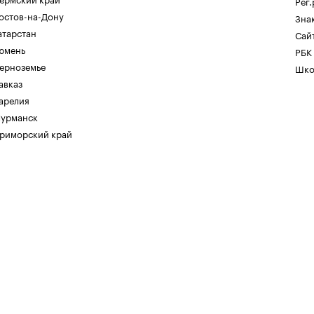
Рег
остов-на-Дону
Зна
атарстан
Сайт
юмень
РБК
ерноземье
Шко
авказ
арелия
урманск
риморский край