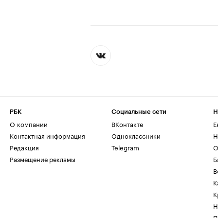
РБК
Социальные сети
Н
О компании
ВКонтакте
Е
Контактная информация
Одноклассники
Н
Редакция
Telegram
О
Размещение рекламы
Б
В
К
К
Н
П