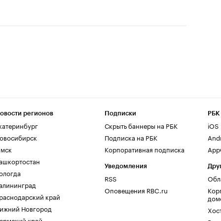
овости регионов
Подписки
РБК
катеринбург
Скрыть баннеры на РБК
iOS
овосибирск
Подписка на РБК
And
мск
Корпоративная подписка
AppG
ашкортостан
Уведомления
Дру
ологда
RSS
Обл
алининград
Оповещения RBC.ru
Кор
раснодарский край
дом
ижний Новгород
Хос
ермский край