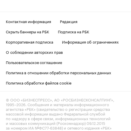
Контактная информация
Редакция
Скрыть баннеры на РБК
Подписка на РБК
Корпоративная подписка
Информация об ограничениях
О соблюдении авторских прав
Пользовательское соглашение
Политика в отношении обработки персональных данных
Политика обработки файлов cookie
© ООО «БИЗНЕСПРЕСС», АО «РОСБИЗНЕСКОНСАЛТИНГ»,
1995–2026
. Сообщения и материалы информационного
агентства «РБК» (свидетельство о регистрации средства
массовой информации выдано Федеральной службой
по надзору в сфере связи, информационных технологий
и массовых коммуникаций (Роскомнадзор) 09.12.2015
за номером ИА №ФС77-63848) и сетевого издания «РБК»