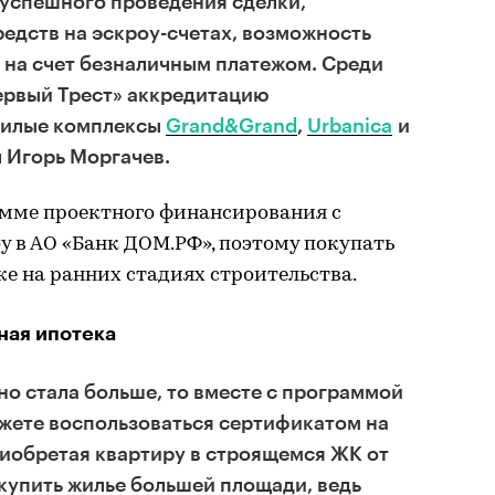
 успешного проведения сделки,
едств на эскроу-счетах, возможность
 на счет безналичным платежом. Среди
ервый Трест» аккредитацию
жилые комплексы
Grand&Grand
,
Urbanica
и
л Игорь Моргачев.
амме проектного финансирования с
у в АО «Банк ДОМ.РФ», поэтому покупать
же на ранних стадиях строительства.
ная ипотека
но стала больше, то вместе с программой
жете воспользоваться сертификатом на
риобретая квартиру в строящемся ЖК от
купить жилье большей площади, ведь