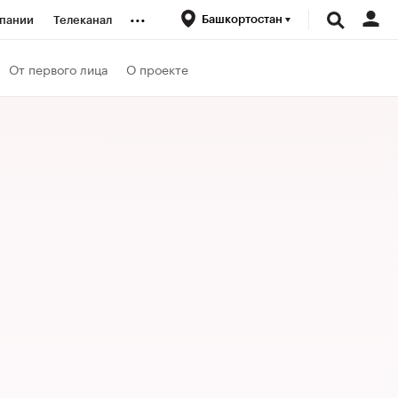
...
Башкортостан
пании
Телеканал
ионеры
От первого лица
О проекте
вания
личной валюты