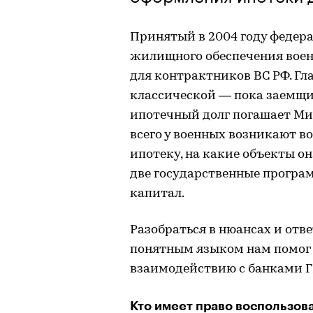
Принятый в 2004 году федер
жилищного обеспечения вое
для контрактников ВС РФ. Гл
классической — пока заемщик
ипотечный долг погашает Мин
всего у военных возникают в
ипотеку, на какие объекты о
две государственные програ
капитал.
Разобраться в нюансах и отв
понятным языком нам помог 
взаимодействию с банками Г
Кто имеет право воспользов