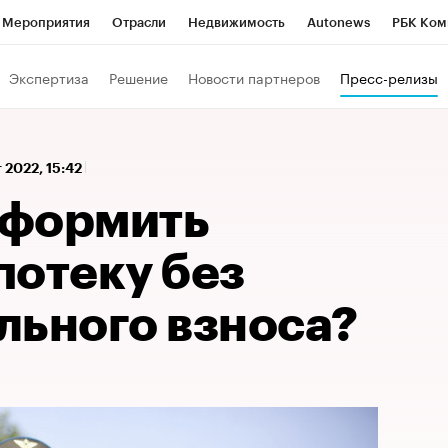
Мероприятия
Отрасли
Недвижимость
Autonews
РБК Ком
 РБК
РБК Образование
РБК Курсы
РБК Life
Тренды
Виз
Экспертиза
Решение
Новости партнеров
Пресс-релизы
ь
Крипто
РБК Бизнес-среда
Дискуссионный клуб
Исследо
зета
Спецпроекты СПб
Конференции СПб
Спецпроекты
т 2022, 15:42
кономика
Бизнес
Технологии и медиа
Финансы
Рынок на
оформить
потеку без
льного взноса?