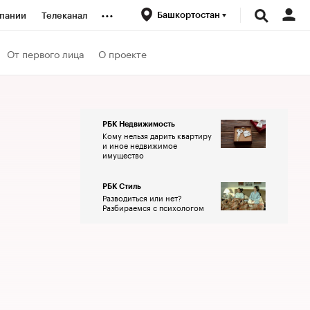
...
Башкортостан
пании
Телеканал
ионеры
От первого лица
О проекте
вания
РБК Недвижимость
Кому нельзя дарить квартиру
личной валюты
и иное недвижимое
имущество
РБК Стиль
Разводиться или нет?
Разбираемся с психологом