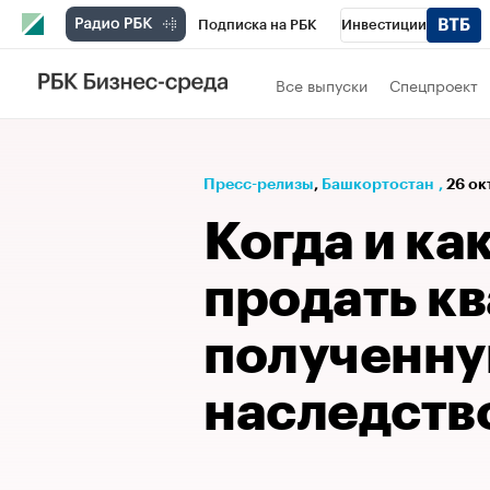
Подписка на РБК
Инвестиции
РБК Вино
Спорт
Школа управления
Все выпуски
Спецпроект
Национальные проекты
Город
Стил
Кредитные рейтинги
Франшизы
Га
Пресс-релизы
⁠,
Башкортостан
,
26 ок
Проверка контрагентов
Политика
Э
Когда и ка
продать кв
полученну
наследств