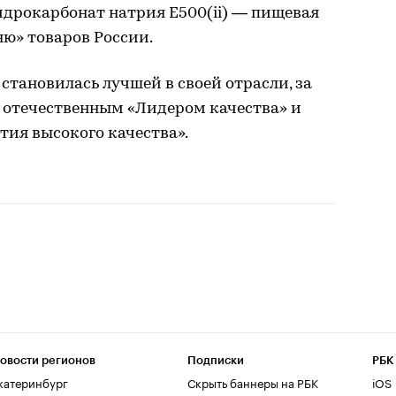
идрокарбонат натрия Е500(ii) — пищевая
ню» товаров России.
тановилась лучшей в своей отрасли, за
 отечественным «Лидером качества» и
ия высокого качества».
овости регионов
Подписки
РБК
катеринбург
Скрыть баннеры на РБК
iOS