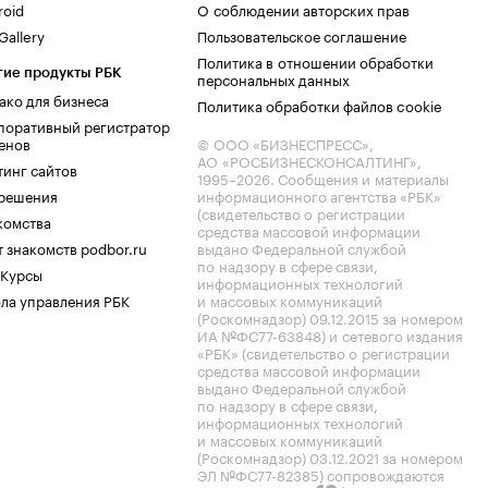
roid
О соблюдении авторских прав
allery
Пользовательское соглашение
Политика в отношении обработки
гие продукты РБК
персональных данных
ако для бизнеса
Политика обработки файлов cookie
поративный регистратор
енов
© ООО «БИЗНЕСПРЕСС»,
АО «РОСБИЗНЕСКОНСАЛТИНГ»,
тинг сайтов
1995–2026
. Сообщения и материалы
.решения
информационного агентства «РБК»
(свидетельство о регистрации
комства
средства массовой информации
 знакомств podbor.ru
выдано Федеральной службой
по надзору в сфере связи,
 Курсы
информационных технологий
ла управления РБК
и массовых коммуникаций
(Роскомнадзор) 09.12.2015 за номером
ИА №ФС77-63848) и сетевого издания
«РБК» (свидетельство о регистрации
средства массовой информации
выдано Федеральной службой
по надзору в сфере связи,
информационных технологий
и массовых коммуникаций
(Роскомнадзор) 03.12.2021 за номером
ЭЛ №ФС77-82385) сопровождаются