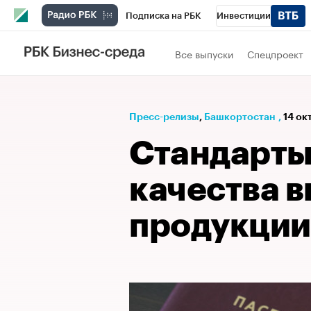
Подписка на РБК
Инвестиции
РБК Вино
Спорт
Школа управления
Все выпуски
Спецпроект
Национальные проекты
Город
Стил
Кредитные рейтинги
Франшизы
Га
Пресс-релизы
⁠,
Башкортостан
,
14 ок
Проверка контрагентов
Политика
Э
Стандарты 
качества 
продукции