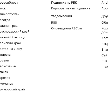
овосибирск
Подписка на РБК
And
мск
Корпоративная подписка
AppG
ашкортостан
Уведомления
Дру
ологда
RSS
Обл
алининград
Оповещения RBC.ru
Кор
раснодарский край
дом
ижний Новгород
Хос
ермский край
Рег
остов-на-Дону
Зна
атарстан
Сайт
юмень
РБК
ерноземье
Шко
авказ
арелия
урманск
риморский край