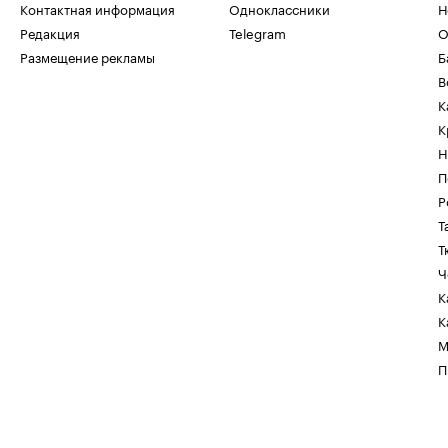
Контактная информация
Одноклассники
Н
Редакция
Telegram
О
Размещение рекламы
Б
В
К
К
Н
П
Р
Т
Т
Ч
К
К
М
П