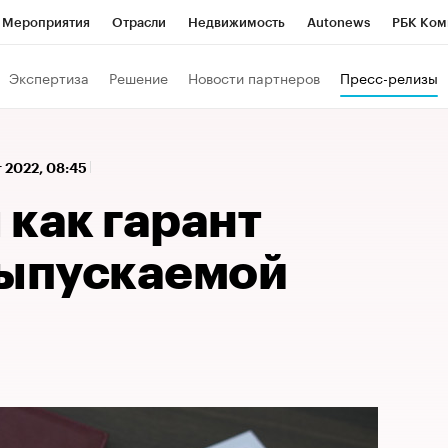
Мероприятия
Отрасли
Недвижимость
Autonews
РБК Ком
 РБК
РБК Образование
РБК Курсы
РБК Life
Тренды
Виз
Экспертиза
Решение
Новости партнеров
Пресс-релизы
ь
Крипто
РБК Бизнес-среда
Дискуссионный клуб
Исследо
зета
Спецпроекты СПб
Конференции СПб
Спецпроекты
т 2022, 08:45
кономика
Бизнес
Технологии и медиа
Финансы
Рынок на
как гарант
выпускаемой