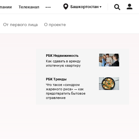
...
Башкортостан
пании
Телеканал
ионеры
От первого лица
О проекте
вания
РБК Недвижимость
Как сдавать в аренду
личной валюты
ипотечную квартиру
РБК Тренды
Что такое «синдром
жареного риса» — как
предотвратить бытовое
отравление