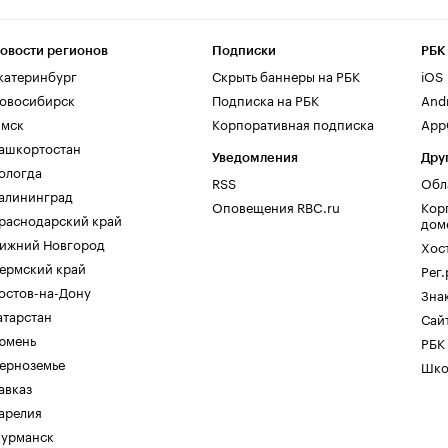
овости регионов
Подписки
РБК
катеринбург
Скрыть баннеры на РБК
iOS
овосибирск
Подписка на РБК
And
мск
Корпоративная подписка
AppG
ашкортостан
Уведомления
Дру
ологда
RSS
Обл
алининград
Оповещения RBC.ru
Кор
раснодарский край
дом
ижний Новгород
Хос
ермский край
Рег
остов-на-Дону
Зна
атарстан
Сайт
юмень
РБК
ерноземье
Шко
авказ
арелия
урманск