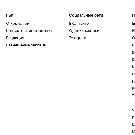
РБК
Социальные сети
Н
О компании
ВКонтакте
Е
Контактная информация
Одноклассники
Н
Редакция
Telegram
О
Размещение рекламы
Б
В
К
К
Н
П
Р
Т
Т
Ч
К
К
М