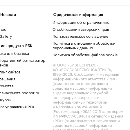
 Новости
Юридическая информация
Информация об ограничениях
roid
О соблюдении авторских прав
allery
Пользовательское соглашение
Политика в отношении обработки
гие продукты РБК
персональных данных
ако для бизнеса
Политика обработки файлов cookie
поративный регистратор
енов
© ООО «БИЗНЕСПРЕСС»,
АО «РОСБИЗНЕСКОНСАЛТИНГ»,
тинг сайтов
1995–2026
. Сообщения и материалы
.решения
информационного агентства «РБК»
(свидетельство о регистрации
комства
средства массовой информации
 знакомств podbor.ru
выдано Федеральной службой
по надзору в сфере связи,
 Курсы
информационных технологий
ла управления РБК
и массовых коммуникаций
(Роскомнадзор) 09.12.2015 за номером
ИА №ФС77-63848) и сетевого издания
«РБК» (свидетельство о регистрации
средства массовой информации
выдано Федеральной службой