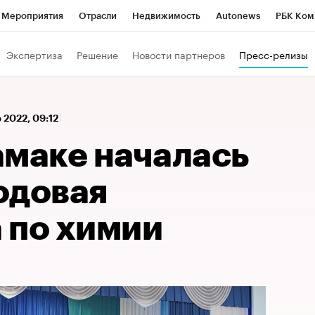
Мероприятия
Отрасли
Недвижимость
Autonews
РБК Ком
 РБК
РБК Образование
РБК Курсы
РБК Life
Тренды
Виз
Экспертиза
Решение
Новости партнеров
Пресс-релизы
ь
Крипто
РБК Бизнес-среда
Дискуссионный клуб
Исследо
зета
Спецпроекты СПб
Конференции СПб
Спецпроекты
р 2022, 09:12
кономика
Бизнес
Технологии и медиа
Финансы
Рынок на
амаке началась
одовая
 по химии