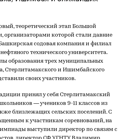
рвый, теоретический этап Большой
, организаторами которой стали давние
Башкирская содовая компания и филиал
нефтяного технического университета.
лы образования трех муниципальных
ка, Стерлитамакского и Ишимбайского
дставили своих участников.
радиции принял у себя Стерлитамакский
школьников — учеников 9-11 классов из
акже близлежащих сельских поселений. С
ащенным к участникам соревнований, на
импиады выступили директор по связям с
астов, директор СФ УГНТУ Владимир