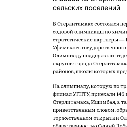
сельских поселений
В Стерлитамаке состоялся пе
содовой олимпиады по химии
стратегические партнеры — 
Уфимского государственного 
Олимпиаду поддержали отде
округов: города Стерлитама
районов, школы которых пре
На олимпиаду, которую по т
филиал УГНТУ, приехали 146 
Стерлитамака, Ишимбая, а т
приветственным словом, обр
торжественном открытии Ол
общественностью Сергей Лоб