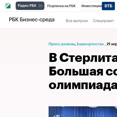
Подписка на РБК
Инвестиции
РБК Вино
Спорт
Школа управления
Все выпуски
Спецпроект
Национальные проекты
Город
Стил
Кредитные рейтинги
Франшизы
Га
Пресс-релизы
⁠,
Башкортостан
,
21 ап
Проверка контрагентов
Политика
Э
В Стерлит
Большая с
олимпиада