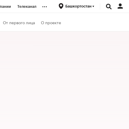
...
Башкортостан
пании
Телеканал
ионеры
От первого лица
О проекте
вания
личной валюты