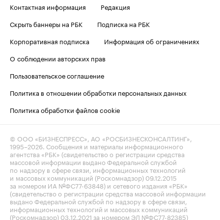
Контактная информация
Редакция
Скрыть баннеры на РБК
Подписка на РБК
Корпоративная подписка
Информация об ограничениях
О соблюдении авторских прав
Пользовательское соглашение
Политика в отношении обработки персональных данных
Политика обработки файлов cookie
© ООО «БИЗНЕСПРЕСС», АО «РОСБИЗНЕСКОНСАЛТИНГ»,
1995–2026
. Сообщения и материалы информационного
агентства «РБК» (свидетельство о регистрации средства
массовой информации выдано Федеральной службой
по надзору в сфере связи, информационных технологий
и массовых коммуникаций (Роскомнадзор) 09.12.2015
за номером ИА №ФС77-63848) и сетевого издания «РБК»
(свидетельство о регистрации средства массовой информации
выдано Федеральной службой по надзору в сфере связи,
информационных технологий и массовых коммуникаций
(Роскомнадзор) 03.12.2021 за номером ЭЛ №ФС77-82385)