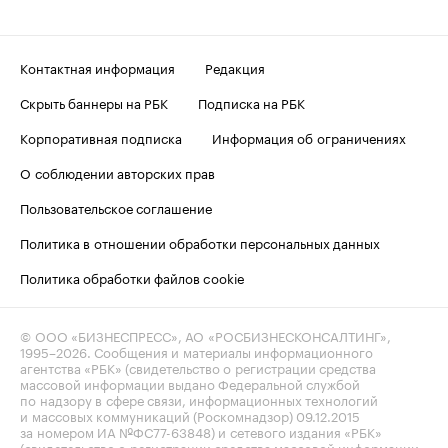
Контактная информация
Редакция
Скрыть баннеры на РБК
Подписка на РБК
Корпоративная подписка
Информация об ограничениях
О соблюдении авторских прав
Пользовательское соглашение
Политика в отношении обработки персональных данных
Политика обработки файлов cookie
© ООО «БИЗНЕСПРЕСС», АО «РОСБИЗНЕСКОНСАЛТИНГ»,
1995–2026
. Сообщения и материалы информационного
агентства «РБК» (свидетельство о регистрации средства
массовой информации выдано Федеральной службой
по надзору в сфере связи, информационных технологий
и массовых коммуникаций (Роскомнадзор) 09.12.2015
за номером ИА №ФС77-63848) и сетевого издания «РБК»
(свидетельство о регистрации средства массовой информации