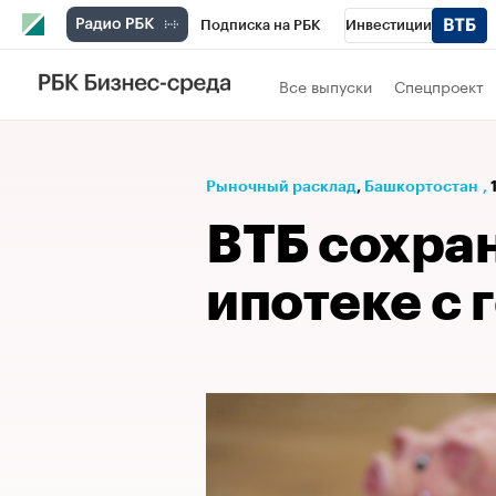
Подписка на РБК
Инвестиции
РБК Вино
Спорт
Школа управления
Все выпуски
Спецпроект
Национальные проекты
Город
Стил
Кредитные рейтинги
Франшизы
Га
Рыночный расклад
⁠,
Башкортостан
,
Проверка контрагентов
Политика
Э
ВТБ сохран
ипотеке с