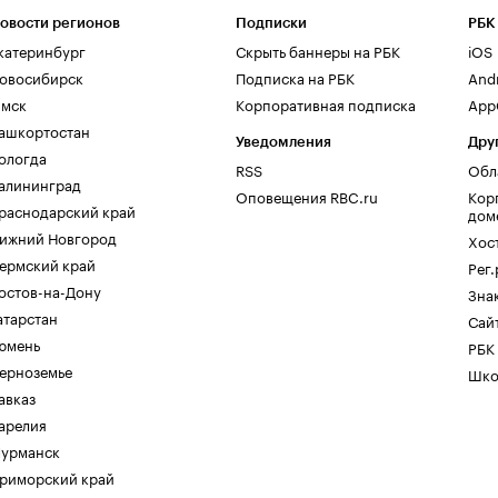
овости регионов
Подписки
РБК
катеринбург
Скрыть баннеры на РБК
iOS
овосибирск
Подписка на РБК
And
мск
Корпоративная подписка
AppG
ашкортостан
Уведомления
Дру
ологда
RSS
Обл
алининград
Оповещения RBC.ru
Кор
раснодарский край
дом
ижний Новгород
Хос
ермский край
Рег
остов-на-Дону
Зна
атарстан
Сайт
юмень
РБК
ерноземье
Шко
авказ
арелия
урманск
риморский край