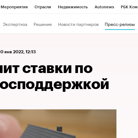
Мероприятия
Отрасли
Недвижимость
Autonews
РБК Ком
 РБК
РБК Образование
РБК Курсы
РБК Life
Тренды
Виз
Экспертиза
Решение
Новости партнеров
Пресс-релизы
ь
Крипто
РБК Бизнес-среда
Дискуссионный клуб
Исследо
зета
Спецпроекты СПб
Конференции СПб
Спецпроекты
10 янв 2022, 12:13
кономика
Бизнес
Технологии и медиа
Финансы
Рынок на
ит ставки по
 господдержкой