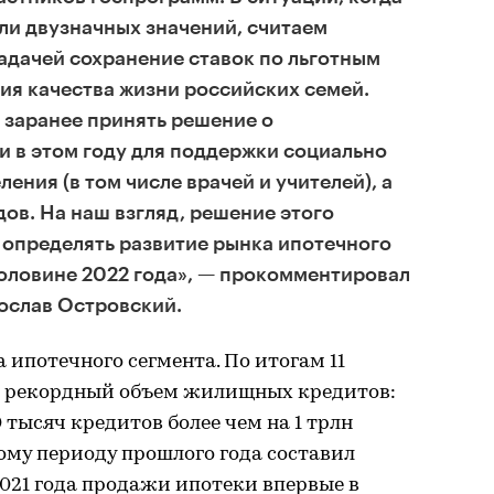
ли двузначных значений, считаем
адачей сохранение ставок по льготным
ия качества жизни российских семей.
 заранее принять решение о
 в этом году для поддержки социально
ения (в том числе врачей и учителей), а
ов. На наш взгляд, решение этого
 определять развитие рынка ипотечного
оловине 2022 года», — прокомментировал
ослав Островский.
 ипотечного сегмента. По итогам 11
ал рекордный объем жилищных кредитов:
тысяч кредитов более чем на 1 трлн
ому периоду прошлого года составил
2021 года продажи ипотеки впервые в