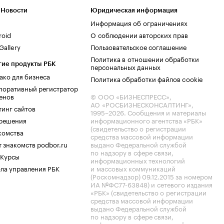
 Новости
Юридическая информация
Информация об ограничениях
roid
О соблюдении авторских прав
allery
Пользовательское соглашение
Политика в отношении обработки
гие продукты РБК
персональных данных
ако для бизнеса
Политика обработки файлов cookie
поративный регистратор
енов
© ООО «БИЗНЕСПРЕСС»,
АО «РОСБИЗНЕСКОНСАЛТИНГ»,
тинг сайтов
1995–2026
. Сообщения и материалы
.решения
информационного агентства «РБК»
(свидетельство о регистрации
комства
средства массовой информации
 знакомств podbor.ru
выдано Федеральной службой
по надзору в сфере связи,
 Курсы
информационных технологий
ла управления РБК
и массовых коммуникаций
(Роскомнадзор) 09.12.2015 за номером
ИА №ФС77-63848) и сетевого издания
«РБК» (свидетельство о регистрации
средства массовой информации
выдано Федеральной службой
по надзору в сфере связи,