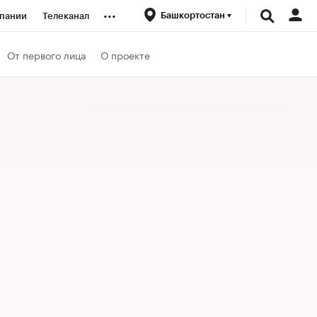
...
Башкортостан
пании
Телеканал
ионеры
От первого лица
О проекте
вания
личной валюты