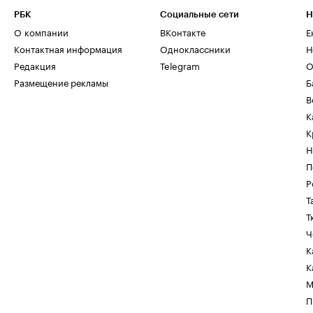
РБК
Социальные сети
Н
О компании
ВКонтакте
Е
Контактная информация
Одноклассники
Н
Редакция
Telegram
О
Размещение рекламы
Б
В
К
К
Н
П
Р
Т
Т
Ч
К
К
М
П