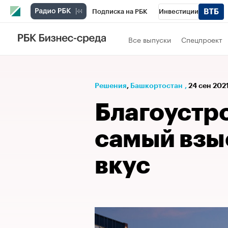
Подписка на РБК
Инвестиции
РБК Вино
Спорт
Школа управления
Все выпуски
Спецпроект
Национальные проекты
Город
Стил
Кредитные рейтинги
Франшизы
Га
Решения
⁠,
Башкортостан
,
24 сен 2021
Проверка контрагентов
Политика
Э
Благоустр
самый взы
вкус