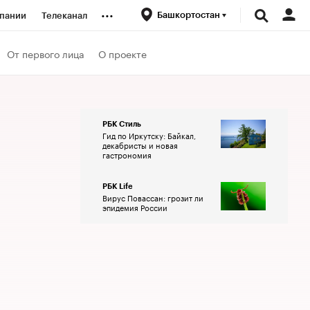
...
Башкортостан
пании
Телеканал
ионеры
От первого лица
О проекте
вания
РБК Стиль
Гид по Иркутску: Байкал,
личной валюты
декабристы и новая
гастрономия
РБК Life
Вирус Повассан: грозит ли
эпидемия России