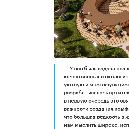
— У нас была задача реа
качественных и экологич
уютную и многофункцион
разрабатывалась архитек
в первую очередь это св
важности создания комфо
что большая редкость в 
нам мыслить широко, ис