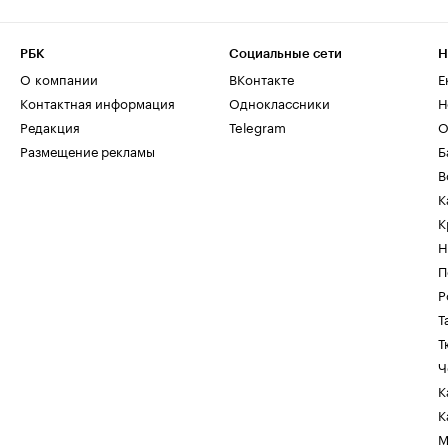
РБК
Социальные сети
Н
О компании
ВКонтакте
Е
Контактная информация
Одноклассники
Н
Редакция
Telegram
О
Размещение рекламы
Б
В
К
К
Н
П
Р
Т
Т
Ч
К
К
М