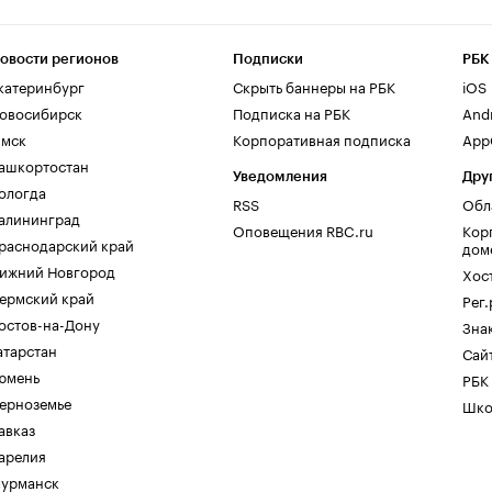
овости регионов
Подписки
РБК
катеринбург
Скрыть баннеры на РБК
iOS
овосибирск
Подписка на РБК
And
мск
Корпоративная подписка
AppG
ашкортостан
Уведомления
Дру
ологда
RSS
Обл
алининград
Оповещения RBC.ru
Кор
раснодарский край
дом
ижний Новгород
Хос
ермский край
Рег
остов-на-Дону
Зна
атарстан
Сайт
юмень
РБК
ерноземье
Шко
авказ
арелия
урманск