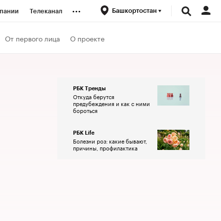
...
Башкортостан
пании
Телеканал
ионеры
От первого лица
О проекте
вания
РБК Тренды
Откуда берутся
личной валюты
предубеждения и как с ними
бороться
РБК Life
Болезни роз: какие бывают,
причины, профилактика