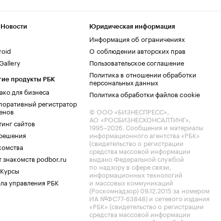
 Новости
Юридическая информация
Информация об ограничениях
roid
О соблюдении авторских прав
allery
Пользовательское соглашение
Политика в отношении обработки
гие продукты РБК
персональных данных
ако для бизнеса
Политика обработки файлов cookie
поративный регистратор
енов
© ООО «БИЗНЕСПРЕСС»,
АО «РОСБИЗНЕСКОНСАЛТИНГ»,
тинг сайтов
1995–2026
. Сообщения и материалы
.решения
информационного агентства «РБК»
(свидетельство о регистрации
комства
средства массовой информации
 знакомств podbor.ru
выдано Федеральной службой
по надзору в сфере связи,
 Курсы
информационных технологий
ла управления РБК
и массовых коммуникаций
(Роскомнадзор) 09.12.2015 за номером
ИА №ФС77-63848) и сетевого издания
«РБК» (свидетельство о регистрации
средства массовой информации