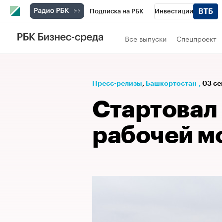
Подписка на РБК
Инвестиции
РБК Вино
Спорт
Школа управления
Все выпуски
Спецпроект
Национальные проекты
Город
Стил
Кредитные рейтинги
Франшизы
Га
Пресс-релизы
⁠,
Башкортостан
,
03 се
Проверка контрагентов
Политика
Э
Стартовал 
рабочей м