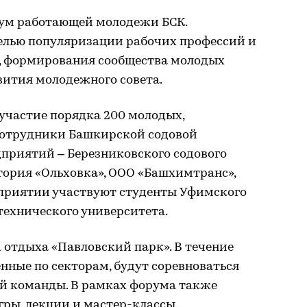
рум работающей молодежи БСК.
елью популяризации рабочих профессий и
, формирования сообщества молодых
вития молодежного совета.
участие порядка 200 молодых,
 сотрудники Башкирской содовой
дприятий – Березниковского содового
тория «Ольховка», ООО «Башхимтранс»,
приятии участвуют студенты Уфимского
технического университета.
 отдыха «Павловский парк». В течение
енные по секторам, будут соревноваться
ей команды. В рамках форума также
гры, лекции и мастер-классы.