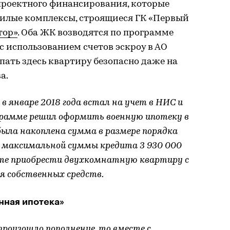
роектного финансирования, которые
жилые комплексы, строящиеся ГК «Первый
тор»
. Оба ЖК возводятся по программе
 использованием счетов эскроу в АО
пать здесь квартиру безопасно даже на
а.
 январе 2018 года встал на учет в НИС и
ограмме решил оформить военную ипотеку в
о была накоплена сумма в размере порядка
и максимальной суммы кредита 3 930 000
те приобрести двухкомнатную квартиру с
ая собственных средств.
нная ипотека»
произошло пополнение, то вместе с