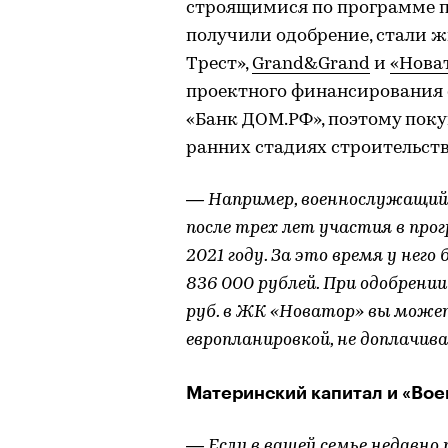
строящимися по программе п
получили одобрение, стали 
Трест»,
Grand&Grand
и
«Нова
проектного финансирования с
«Банк ДОМ.РФ», поэтому поку
ранних стадиях строительств
— Например, военнослужащий в
после трех лет участия в пр
2021 году. За это время у нег
836 000 рублей. При одобрени
руб. в ЖК «Новатор» вы може
европланировкой, не доплачив
Материнский капитал и «Вое
— Если в вашей семье недавно 