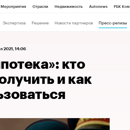
Мероприятия
Отрасли
Недвижимость
Autonews
РБК Ком
 РБК
РБК Образование
РБК Курсы
РБК Life
Тренды
Виз
Экспертиза
Решение
Новости партнеров
Пресс-релизы
ь
Крипто
РБК Бизнес-среда
Дискуссионный клуб
Исследо
зета
Спецпроекты СПб
Конференции СПб
Спецпроекты
л 2021, 14:06
кономика
Бизнес
Технологии и медиа
Финансы
Рынок на
потека»: кто
олучить и как
ьзоваться