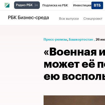
Подписка на РБК
Инвестиции
РБК Вино
Спорт
Школа управления
Все выпуски
Спецпроект
Национальные проекты
Город
Стил
Кредитные рейтинги
Франшизы
Га
Пресс-релизы
⁠,
Башкортостан
,
26 ию
Проверка контрагентов
Политика
Э
«Военная и
может её п
ею воспол