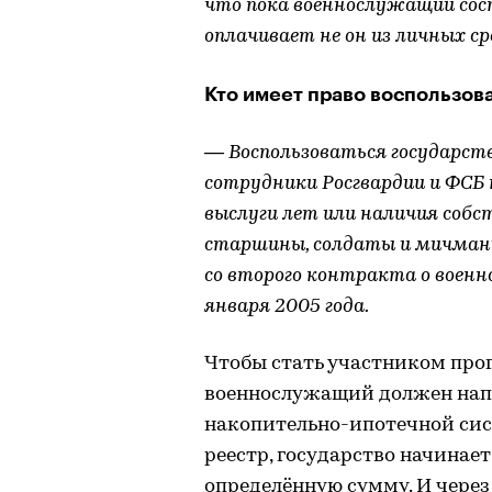
что пока военнослужащий сос
оплачивает не он из личных ср
Кто имеет право воспользов
— Воспользоваться государст
сотрудники Росгвардии и ФСБ н
выслуги лет или наличия соб
старшины, солдаты и мичман
со второго контракта о военно
января 2005 года.
Чтобы стать участником про
военнослужащий должен напис
накопительно-ипотечной сис
реестр, государство начинает
определённую сумму. И через