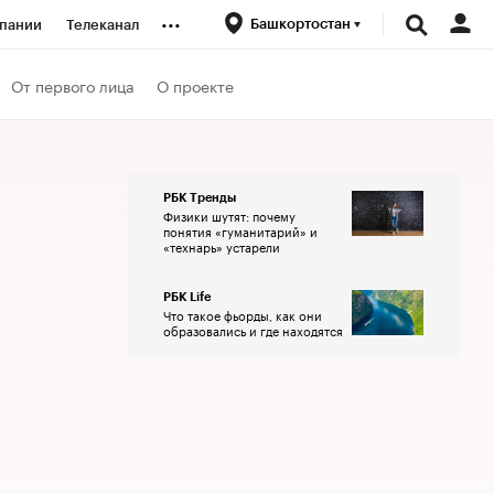
...
Башкортостан
пании
Телеканал
ионеры
От первого лица
О проекте
вания
РБК Тренды
Физики шутят: почему
личной валюты
понятия «гуманитарий» и
«технарь» устарели
РБК Life
Что такое фьорды, как они
образовались и где находятся