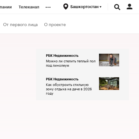
...
Башкортостан
пании
Телеканал
ионеры
От первого лица
О проекте
вания
РБК Недвижимость
Можно ли стелить теплый пол
личной валюты
под линолеум
РБК Недвижимость
Как обустроить стильную
зону отдыха на даче в 2026
году