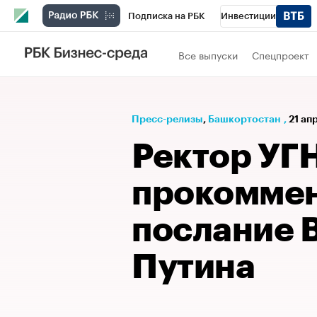
Подписка на РБК
Инвестиции
РБК Вино
Спорт
Школа управления
Все выпуски
Спецпроект
Национальные проекты
Город
Стил
Кредитные рейтинги
Франшизы
Га
Пресс-релизы
⁠,
Башкортостан
,
21 ап
Проверка контрагентов
Политика
Э
Ректор УГ
прокомме
послание 
Путина