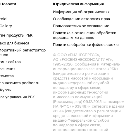
 Новости
Юридическая информация
Информация об ограничениях
roid
О соблюдении авторских прав
allery
Пользовательское соглашение
Политика в отношении обработки
гие продукты РБК
персональных данных
ако для бизнеса
Политика обработки файлов cookie
поративный регистратор
енов
© ООО «БИЗНЕСПРЕСС»,
АО «РОСБИЗНЕСКОНСАЛТИНГ»,
тинг сайтов
1995–2026
. Сообщения и материалы
.решения
информационного агентства «РБК»
(свидетельство о регистрации
комства
средства массовой информации
 знакомств podbor.ru
выдано Федеральной службой
по надзору в сфере связи,
 Курсы
информационных технологий
ла управления РБК
и массовых коммуникаций
(Роскомнадзор) 09.12.2015 за номером
ИА №ФС77-63848) и сетевого издания
«РБК» (свидетельство о регистрации
средства массовой информации
выдано Федеральной службой
по надзору в сфере связи,
информационных технологий