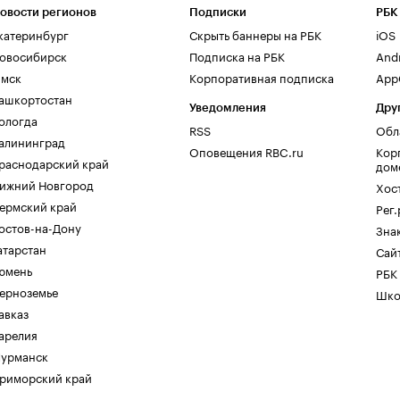
овости регионов
Подписки
РБК
катеринбург
Скрыть баннеры на РБК
iOS
овосибирск
Подписка на РБК
And
мск
Корпоративная подписка
AppG
ашкортостан
Уведомления
Дру
ологда
RSS
Обл
алининград
Оповещения RBC.ru
Кор
раснодарский край
дом
ижний Новгород
Хос
ермский край
Рег
остов-на-Дону
Зна
атарстан
Сайт
юмень
РБК
ерноземье
Шко
авказ
арелия
урманск
риморский край