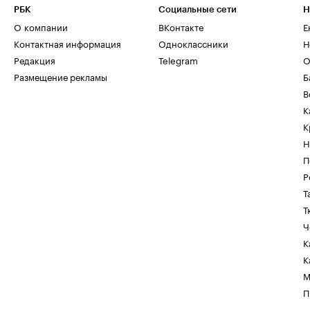
РБК
Социальные сети
Н
О компании
ВКонтакте
Е
Контактная информация
Одноклассники
Н
Редакция
Telegram
О
Размещение рекламы
Б
В
К
К
Н
П
Р
Т
Т
Ч
К
К
М
П