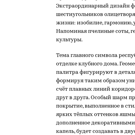
Экстраординарный дизайн ф
шестиугольников олицетворяе
жизни: изобилие, гармонию, у
Напоминая пчелиные соты, г
культуры.
Тема главного символа респу
отделке клубного дома. Геом
палитра фигурируют в деталя
формируя таким образом уник
счёт плавных линий коридоро
друг в друга. Особый шарм п
покрытие, выполненное в сти
ярких тёплых оттенков яшмы.
дополненное декоративными 
капель, будет создавать в дв