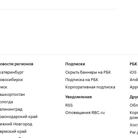
овости регионов
Подписки
РБК
катеринбург
Скрыть баннеры на РБК
iOS
овосибирск
Подписка на РБК
And
мск
Корпоративная подписка
AppG
ашкортостан
Уведомления
Дру
ологда
RSS
Обл
алининград
Оповещения RBC.ru
Кор
раснодарский край
дом
ижний Новгород
Хос
ермский край
Рег