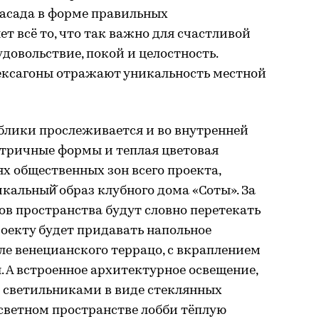
асада в форме правильных
т всё то, что так важно для счастливой
довольствие, покой и целостность.
ексагоны отражают уникальность местной
блики прослеживается и во внутренней
етричные формы и теплая цветовая
х общественных зон всего проекта,
альный̆ образ клубного дома «Соты». За
в пространства будут словно перетекать
роекту будет придавать напольное
ле венецианского террацо, с вкраплением
 А встроенное архитектурное освещение,
светильниками в виде стеклянных
усветном пространстве лобби тёплую