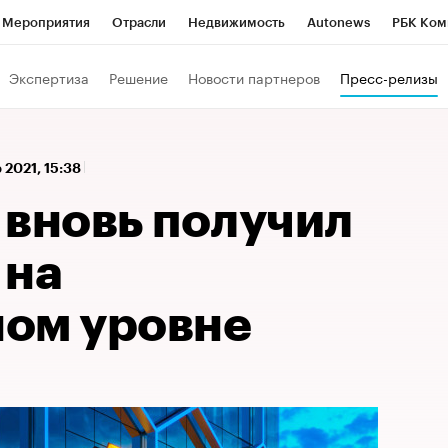
Мероприятия
Отрасли
Недвижимость
Autonews
РБК Ком
 РБК
РБК Образование
РБК Курсы
РБК Life
Тренды
Виз
Экспертиза
Решение
Новости партнеров
Пресс-релизы
ь
Крипто
РБК Бизнес-среда
Дискуссионный клуб
Исследо
зета
Спецпроекты СПб
Конференции СПб
Спецпроекты
р 2021, 15:38
кономика
Бизнес
Технологии и медиа
Финансы
Рынок на
 вновь получил
 на
ом уровне