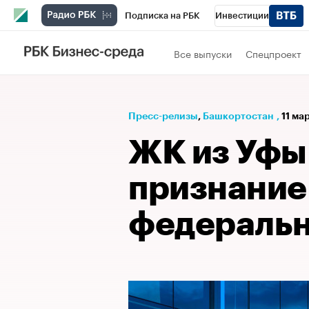
Подписка на РБК
Инвестиции
РБК Вино
Спорт
Школа управления
Все выпуски
Спецпроект
Национальные проекты
Город
Стил
Кредитные рейтинги
Франшизы
Га
Пресс-релизы
⁠,
Башкортостан
,
11 ма
Проверка контрагентов
Политика
Э
ЖК из Уфы
признание
федеральн