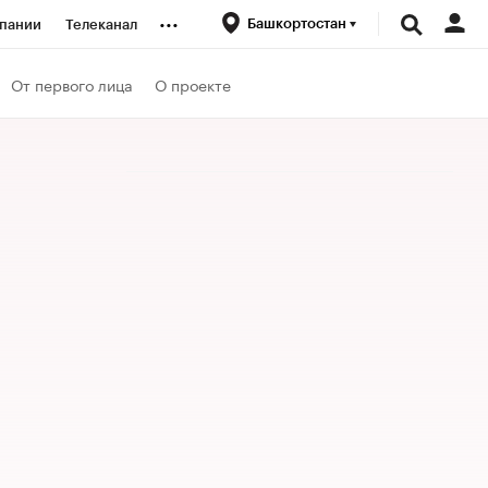
...
Башкортостан
пании
Телеканал
ионеры
От первого лица
О проекте
вания
личной валюты