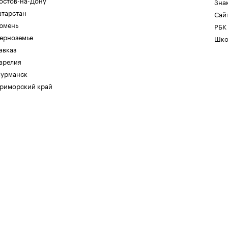
остов-на-Дону
Зна
атарстан
Сайт
юмень
РБК
ерноземье
Шко
авказ
арелия
урманск
риморский край