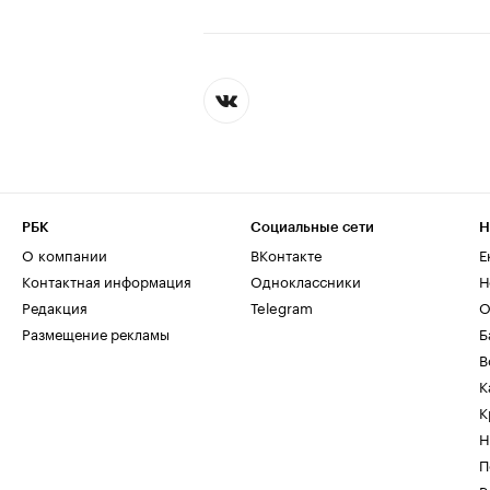
РБК
Социальные сети
Н
О компании
ВКонтакте
Е
Контактная информация
Одноклассники
Н
Редакция
Telegram
О
Размещение рекламы
Б
В
К
К
Н
П