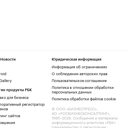
 Новости
Юридическая информация
Информация об ограничениях
roid
О соблюдении авторских прав
allery
Пользовательское соглашение
Политика в отношении обработки
гие продукты РБК
персональных данных
ако для бизнеса
Политика обработки файлов cookie
поративный регистратор
енов
© ООО «БИЗНЕСПРЕСС»,
АО «РОСБИЗНЕСКОНСАЛТИНГ»,
тинг сайтов
1995–2026
. Сообщения и материалы
.решения
информационного агентства «РБК»
(свидетельство о регистрации