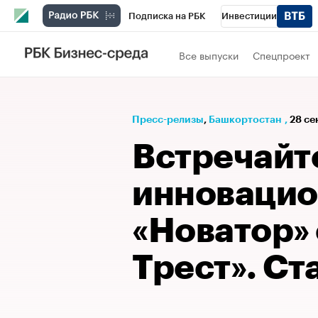
Подписка на РБК
Инвестиции
РБК Вино
Спорт
Школа управления
Все выпуски
Спецпроект
Национальные проекты
Город
Стил
Кредитные рейтинги
Франшизы
Га
Пресс-релизы
⁠,
Башкортостан
,
28 се
Проверка контрагентов
Политика
Э
Встречайт
инноваци
«Новатор» 
Трест». Ст