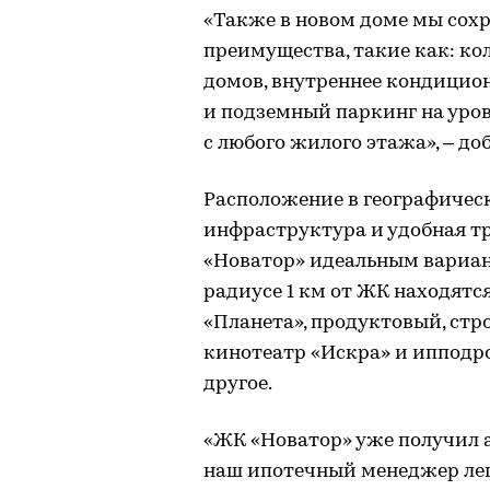
«Также в новом доме мы со
преимущества, такие как: к
домов, внутреннее кондицио
и подземный паркинг на уров
с любого жилого этажа», – до
Расположение в географическ
инфраструктура и удобная т
«Новатор» идеальным вариант
радиусе 1 км от ЖК находятся
«Планета», продуктовый, ст
кинотеатр «Искра» и ипподро
другое.
«ЖК «Новатор» уже получил 
наш ипотечный менеджер лег