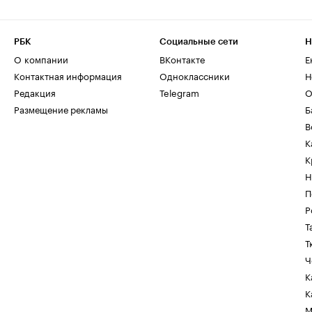
РБК
Социальные сети
Н
О компании
ВКонтакте
Е
Контактная информация
Одноклассники
Н
Редакция
Telegram
О
Размещение рекламы
Б
В
К
К
Н
П
Р
Т
Т
Ч
К
К
М