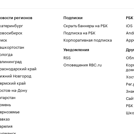
овости регионов
Подписки
РБК
катеринбург
Скрыть баннеры на РБК
iOS
овосибирск
Подписка на РБК
And
мск
Корпоративная подписка
AppG
ашкортостан
Уведомления
Дру
ологда
RSS
Обл
алининград
Оповещения RBC.ru
Кор
раснодарский край
дом
ижний Новгород
Хос
ермский край
Рег
остов-на-Дону
Зна
атарстан
Сайт
юмень
РБК
ерноземье
Шко
авказ
арелия
урманск