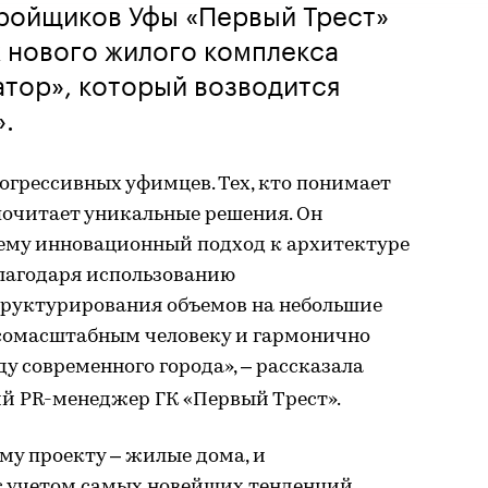
тройщиков Уфы «Первый Трест»
 нового жилого комплекса
тор», который возводится
».
огрессивных уфимцев. Тех, кто понимает
почитает уникальные решения. Он
щему инновационный подход к архитектуре
Благодаря использованию
труктурирования объемов на небольшие
е сомасштабным человеку и гармонично
 современного города», – рассказала
ий PR-менеджер ГК «Первый Трест».
ему проекту – жилые дома, и
с учетом самых новейших тенденций