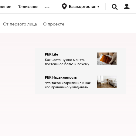
...
Башкортостан
пании
Телеканал
ионеры
От первого лица
О проекте
вания
РБК Life
Как часто нужно менять
личной валюты
постельное белье и почему
РБК Недвижимость
Что такое кварцвинил и как
его правильно укладывать