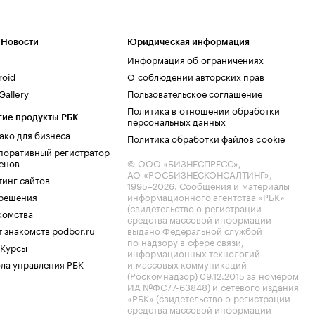
 Новости
Юридическая информация
Информация об ограничениях
roid
О соблюдении авторских прав
allery
Пользовательское соглашение
Политика в отношении обработки
гие продукты РБК
персональных данных
ако для бизнеса
Политика обработки файлов cookie
поративный регистратор
енов
© ООО «БИЗНЕСПРЕСС»,
АО «РОСБИЗНЕСКОНСАЛТИНГ»,
тинг сайтов
1995–2026
. Сообщения и материалы
.решения
информационного агентства «РБК»
(свидетельство о регистрации
комства
средства массовой информации
 знакомств podbor.ru
выдано Федеральной службой
по надзору в сфере связи,
 Курсы
информационных технологий
ла управления РБК
и массовых коммуникаций
(Роскомнадзор) 09.12.2015 за номером
ИА №ФС77-63848) и сетевого издания
«РБК» (свидетельство о регистрации
средства массовой информации