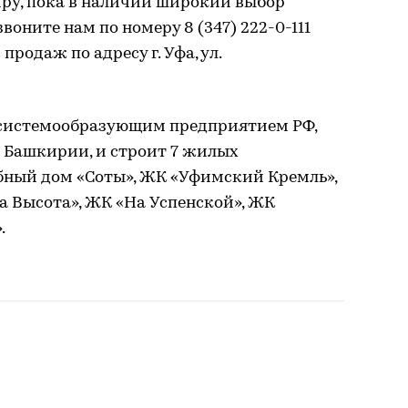
иру, пока в наличии широкий выбор
оните нам по номеру 8 (347) 222-0-111
родаж по адресу г. Уфа, ул.
я системообразующим предприятием РФ,
 Башкирии, и строит 7 жилых
убный дом «Соты», ЖК «Уфимский Кремль»,
а Высота», ЖК «На Успенской», ЖК
.