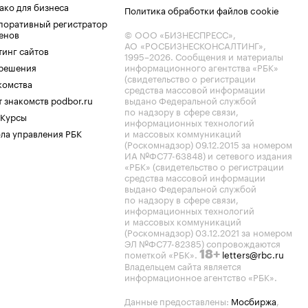
ако для бизнеса
Политика обработки файлов cookie
поративный регистратор
енов
© ООО «БИЗНЕСПРЕСС»,
АО «РОСБИЗНЕСКОНСАЛТИНГ»,
тинг сайтов
1995–2026
. Сообщения и материалы
.решения
информационного агентства «РБК»
(свидетельство о регистрации
комства
средства массовой информации
 знакомств podbor.ru
выдано Федеральной службой
по надзору в сфере связи,
 Курсы
информационных технологий
ла управления РБК
и массовых коммуникаций
(Роскомнадзор) 09.12.2015 за номером
ИА №ФС77-63848) и сетевого издания
«РБК» (свидетельство о регистрации
средства массовой информации
выдано Федеральной службой
по надзору в сфере связи,
информационных технологий
и массовых коммуникаций
(Роскомнадзор) 03.12.2021 за номером
ЭЛ №ФС77-82385) сопровождаются
пометкой «РБК».
letters@rbc.ru
18+
Владельцем сайта является
информационное агентство «РБК».
Данные предоставлены:
Мосбиржа
,