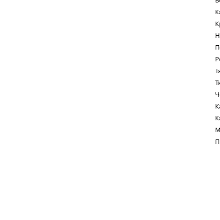
К
К
Н
П
Р
Т
Т
Ч
К
К
М
П