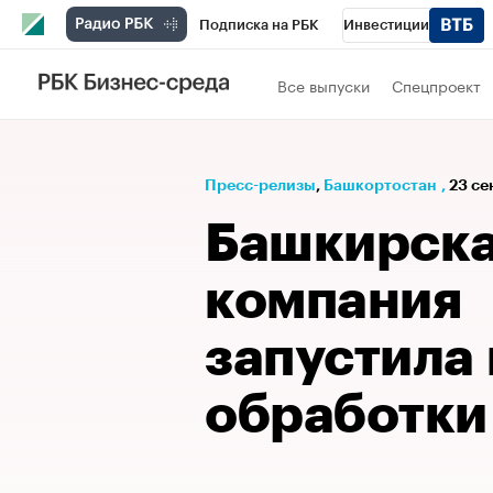
Подписка на РБК
Инвестиции
РБК Вино
Спорт
Школа управления
Все выпуски
Спецпроект
Национальные проекты
Город
Стил
Кредитные рейтинги
Франшизы
Га
Пресс-релизы
⁠,
Башкортостан
,
23 се
Проверка контрагентов
Политика
Э
Башкирска
компания
запустила
обработки