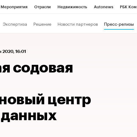
Мероприятия
Отрасли
Недвижимость
Autonews
РБК Ком
 РБК
РБК Образование
РБК Курсы
РБК Life
Тренды
Виз
Экспертиза
Решение
Новости партнеров
Пресс-релизы
ь
Крипто
РБК Бизнес-среда
Дискуссионный клуб
Исследо
зета
Спецпроекты СПб
Конференции СПб
Спецпроекты
н 2020, 16:01
кономика
Бизнес
Технологии и медиа
Финансы
Рынок на
я содовая
 новый центр
 данных