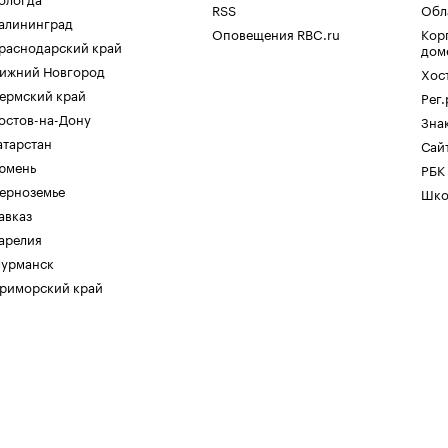
RSS
Обл
алининград
Оповещения RBC.ru
Кор
раснодарский край
дом
ижний Новгород
Хос
ермский край
Рег
остов-на-Дону
Зна
атарстан
Сайт
юмень
РБК
ерноземье
Шко
авказ
арелия
урманск
риморский край