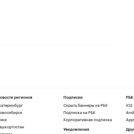
овости регионов
Подписки
РБК
катеринбург
Скрыть баннеры на РБК
iOS
овосибирск
Подписка на РБК
And
мск
Корпоративная подписка
AppG
ашкортостан
Уведомления
Дру
ологда