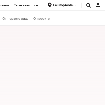
...
Башкортостан
пании
Телеканал
ионеры
От первого лица
О проекте
вания
личной валюты