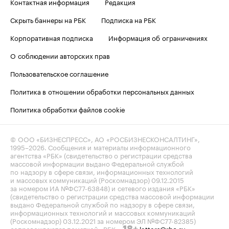
Контактная информация
Редакция
Скрыть баннеры на РБК
Подписка на РБК
Корпоративная подписка
Информация об ограничениях
О соблюдении авторских прав
Пользовательское соглашение
Политика в отношении обработки персональных данных
Политика обработки файлов cookie
© ООО «БИЗНЕСПРЕСС», АО «РОСБИЗНЕСКОНСАЛТИНГ»,
1995–2026
. Сообщения и материалы информационного
агентства «РБК» (свидетельство о регистрации средства
массовой информации выдано Федеральной службой
по надзору в сфере связи, информационных технологий
и массовых коммуникаций (Роскомнадзор) 09.12.2015
за номером ИА №ФС77-63848) и сетевого издания «РБК»
(свидетельство о регистрации средства массовой информации
выдано Федеральной службой по надзору в сфере связи,
информационных технологий и массовых коммуникаций
(Роскомнадзор) 03.12.2021 за номером ЭЛ №ФС77-82385)
сопровождаются пометкой «РБК».
letters@rbc.ru
18+