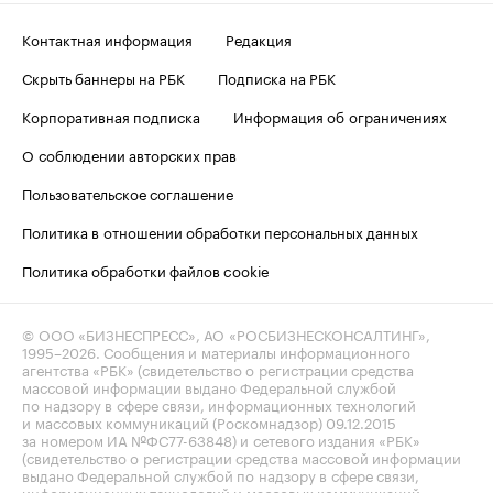
Контактная информация
Редакция
Скрыть баннеры на РБК
Подписка на РБК
Корпоративная подписка
Информация об ограничениях
О соблюдении авторских прав
Пользовательское соглашение
Политика в отношении обработки персональных данных
Политика обработки файлов cookie
© ООО «БИЗНЕСПРЕСС», АО «РОСБИЗНЕСКОНСАЛТИНГ»,
1995–2026
. Сообщения и материалы информационного
агентства «РБК» (свидетельство о регистрации средства
массовой информации выдано Федеральной службой
по надзору в сфере связи, информационных технологий
и массовых коммуникаций (Роскомнадзор) 09.12.2015
за номером ИА №ФС77-63848) и сетевого издания «РБК»
(свидетельство о регистрации средства массовой информации
выдано Федеральной службой по надзору в сфере связи,
информационных технологий и массовых коммуникаций