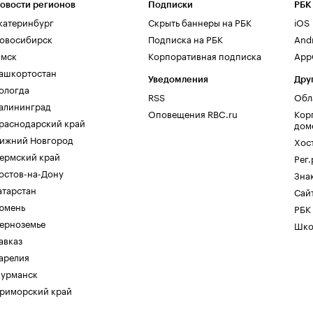
овости регионов
Подписки
РБК
катеринбург
Скрыть баннеры на РБК
iOS
овосибирск
Подписка на РБК
And
мск
Корпоративная подписка
AppG
ашкортостан
Уведомления
Дру
ологда
RSS
Обл
алининград
Оповещения RBC.ru
Кор
раснодарский край
дом
ижний Новгород
Хос
ермский край
Рег
остов-на-Дону
Зна
атарстан
Сайт
юмень
РБК
ерноземье
Шко
авказ
арелия
урманск
риморский край