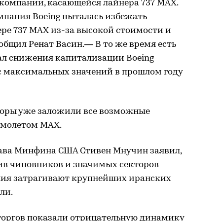
компании, касающейся лайнера 737 MAX.
омпания Boeing пыталась избежать
ре 737 MAX из-за высокой стоимости и
общил Ренат Васин.— В то же время есть
ал снижения капитализации Boeing
с максимальных значений в прошлом году
торы уже заложили все возможные
амолетом MAX.
лава Минфина США Стивен Мнучин заявил,
ив чиновников и значимых секторов
ния затрагивают крупнейших иранских
ли.
торгов показали отрицательную динамику