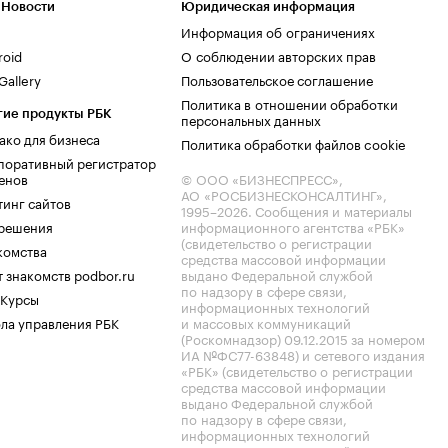
 Новости
Юридическая информация
Информация об ограничениях
roid
О соблюдении авторских прав
allery
Пользовательское соглашение
Политика в отношении обработки
гие продукты РБК
персональных данных
ако для бизнеса
Политика обработки файлов cookie
поративный регистратор
енов
© ООО «БИЗНЕСПРЕСС»,
АО «РОСБИЗНЕСКОНСАЛТИНГ»,
тинг сайтов
1995–2026
. Сообщения и материалы
.решения
информационного агентства «РБК»
(свидетельство о регистрации
комства
средства массовой информации
 знакомств podbor.ru
выдано Федеральной службой
по надзору в сфере связи,
 Курсы
информационных технологий
ла управления РБК
и массовых коммуникаций
(Роскомнадзор) 09.12.2015 за номером
ИА №ФС77-63848) и сетевого издания
«РБК» (свидетельство о регистрации
средства массовой информации
выдано Федеральной службой
по надзору в сфере связи,
информационных технологий