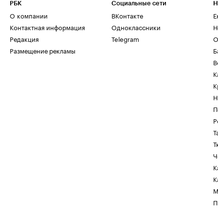
РБК
Социальные сети
Н
О компании
ВКонтакте
Е
Контактная информация
Одноклассники
Н
Редакция
Telegram
О
Размещение рекламы
Б
В
К
К
Н
П
Р
Т
Т
Ч
К
К
М
П