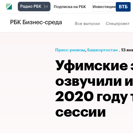
Подписка на РБК
Инвестиции
РБК Вино
Спорт
Школа управления
Все выпуски
Спецпроект
Национальные проекты
Город
Стил
Кредитные рейтинги
Франшизы
Га
Пресс-релизы
⁠,
Башкортостан
,
13 ян
Проверка контрагентов
Политика
Э
Уфимские 
озвучили и
2020 году
сессии