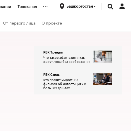
...
Башкортостан
пании
Телеканал
ионеры
От первого лица
О проекте
вания
РБК Тренды
Что такое афантазия и как
личной валюты
живут люди без воображения
РБК Стиль
Кто правит миром: 10
фильмов об инвестициях и
больших деньгах