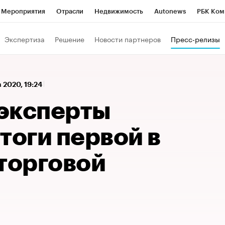
Мероприятия
Отрасли
Недвижимость
Autonews
РБК Ком
 РБК
РБК Образование
РБК Курсы
РБК Life
Тренды
Виз
Экспертиза
Решение
Новости партнеров
Пресс-релизы
ь
Крипто
РБК Бизнес-среда
Дискуссионный клуб
Исследо
зета
Спецпроекты СПб
Конференции СПб
Спецпроекты
в 2020, 19:24
кономика
Бизнес
Технологии и медиа
Финансы
Рынок на
эксперты
тоги первой в
 торговой