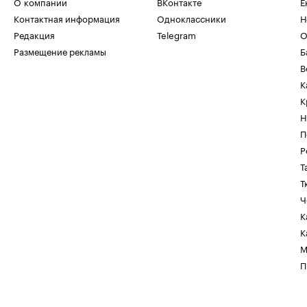
О компании
ВКонтакте
Е
Контактная информация
Одноклассники
Н
Редакция
Telegram
О
Размещение рекламы
Б
В
К
К
Н
П
Р
Т
Т
Ч
К
К
М
П