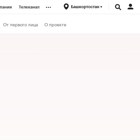
...
Башкортостан
пании
Телеканал
ионеры
От первого лица
О проекте
вания
личной валюты