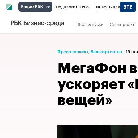
Подписка на РБК
Инвестиции
РБК Вино
Спорт
Школа управления
Все выпуски
Спецпроект
Национальные проекты
Город
Стил
Кредитные рейтинги
Франшизы
Га
Пресс-релизы
⁠,
Башкортостан
,
13 но
Проверка контрагентов
Политика
Э
МегаФон в 
ускоряет 
вещей»