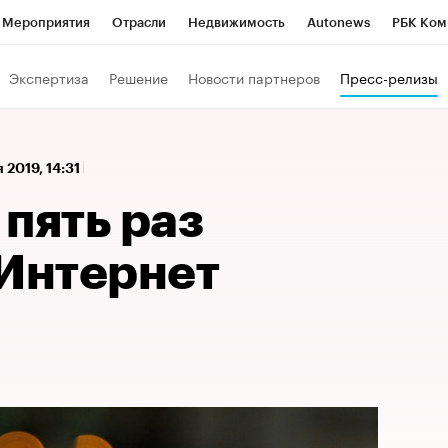
Мероприятия
Отрасли
Недвижимость
Autonews
РБК Ком
 РБК
РБК Образование
РБК Курсы
РБК Life
Тренды
Виз
Экспертиза
Решение
Новости партнеров
Пресс-релизы
ь
Крипто
РБК Бизнес-среда
Дискуссионный клуб
Исследо
зета
Спецпроекты СПб
Конференции СПб
Спецпроекты
я 2019, 14:31
кономика
Бизнес
Технологии и медиа
Финансы
Рынок на
пять раз
«Интернет