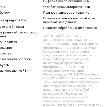
Информация об ограничениях
roid
О соблюдении авторских прав
allery
Пользовательское соглашение
Политика в отношении обработки
гие продукты РБК
персональных данных
ако для бизнеса
Политика обработки файлов cookie
поративный регистратор
енов
© ООО «БИЗНЕСПРЕСС»,
АО «РОСБИЗНЕСКОНСАЛТИНГ»,
тинг сайтов
1995–2026
. Сообщения и материалы
.решения
информационного агентства «РБК»
(свидетельство о регистрации
комства
средства массовой информации
 знакомств podbor.ru
выдано Федеральной службой
по надзору в сфере связи,
 Курсы
информационных технологий
ла управления РБК
и массовых коммуникаций
(Роскомнадзор) 09.12.2015 за номером
ИА №ФС77-63848) и сетевого издания
«РБК» (свидетельство о регистрации
средства массовой информации
выдано Федеральной службой
по надзору в сфере связи,
информационных технологий
и массовых коммуникаций
(Роскомнадзор) 03.12.2021 за номером