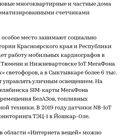
е новые многоквартирные и частные дома
томатизированными счетчиками
 особое место занимают социально
тории Красноярского края и Республики
ает работу мобильных кардиографов в
 Тюмени и Нижневартовске IoT МегаФона
» светофоров, а в Сыктывкаре более 6 тыс.
т управлять уличным освещением. На
 Челябинска SIM-карты МегаФона
ремещения БелАЗов, топливных
ой техники. В 2019 году датчики NB-IoT
ониторинга ТЭЦ-1 в Йошкар-Оле.
 в области «Интернета вещей» можно