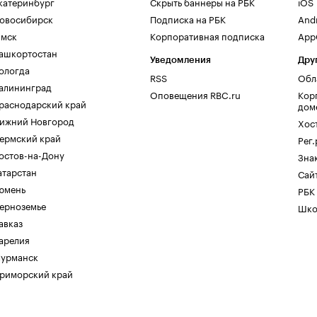
катеринбург
Скрыть баннеры на РБК
iOS
овосибирск
Подписка на РБК
And
мск
Корпоративная подписка
AppG
ашкортостан
Уведомления
Дру
ологда
RSS
Обл
алининград
Оповещения RBC.ru
Кор
раснодарский край
дом
ижний Новгород
Хос
ермский край
Рег
остов-на-Дону
Зна
атарстан
Сайт
юмень
РБК
ерноземье
Шко
авказ
арелия
урманск
риморский край