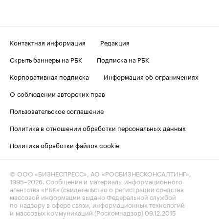
Контактная информация
Редакция
Скрыть баннеры на РБК
Подписка на РБК
Корпоративная подписка
Информация об ограничениях
О соблюдении авторских прав
Пользовательское соглашение
Политика в отношении обработки персональных данных
Политика обработки файлов cookie
© ООО «БИЗНЕСПРЕСС», АО «РОСБИЗНЕСКОНСАЛТИНГ»,
1995–2026
. Сообщения и материалы информационного
агентства «РБК» (свидетельство о регистрации средства
массовой информации выдано Федеральной службой
по надзору в сфере связи, информационных технологий
и массовых коммуникаций (Роскомнадзор) 09.12.2015