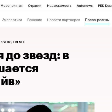
Мероприятия
Отрасли
Недвижимость
Autonews
РБК Ком
 РБК
РБК Образование
РБК Курсы
РБК Life
Тренды
Виз
Экспертиза
Решение
Новости партнеров
Пресс-релизы
ь
Крипто
РБК Бизнес-среда
Дискуссионный клуб
Исследо
зета
Спецпроекты СПб
Конференции СПб
Спецпроекты
л 2018, 08:50
кономика
Бизнес
Технологии и медиа
Финансы
Рынок на
 до звезд: в
шается
йв»