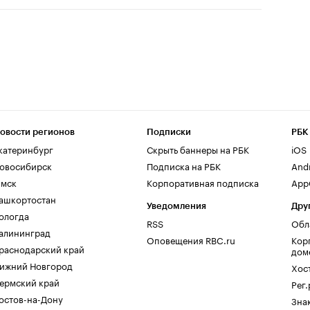
овости регионов
Подписки
РБК
катеринбург
Скрыть баннеры на РБК
iOS
овосибирск
Подписка на РБК
And
мск
Корпоративная подписка
AppG
ашкортостан
Уведомления
Дру
ологда
RSS
Обл
алининград
Оповещения RBC.ru
Кор
раснодарский край
дом
ижний Новгород
Хос
ермский край
Рег
остов-на-Дону
Зна