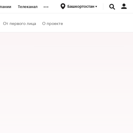
...
Башкортостан
пании
Телеканал
ионеры
От первого лица
О проекте
вания
личной валюты