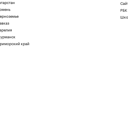
атарстан
Сайт
юмень
РБК
ерноземье
Шко
авказ
арелия
урманск
риморский край