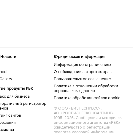
 Новости
Юридическая информация
Информация об ограничениях
roid
О соблюдении авторских прав
allery
Пользовательское соглашение
Политика в отношении обработки
гие продукты РБК
персональных данных
ако для бизнеса
Политика обработки файлов cookie
поративный регистратор
енов
© ООО «БИЗНЕСПРЕСС»,
АО «РОСБИЗНЕСКОНСАЛТИНГ»,
тинг сайтов
1995–2026
. Сообщения и материалы
.решения
информационного агентства «РБК»
(свидетельство о регистрации
комства
средства массовой информации