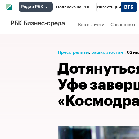
Подписка на РБК
Инвестиции
РБК Вино
Спорт
Школа управления
Все выпуски
Спецпроект
Национальные проекты
Город
Стил
Кредитные рейтинги
Франшизы
Га
Пресс-релизы
⁠,
Башкортостан
,
02 ию
Проверка контрагентов
Политика
Э
Дотянуться
Уфе завер
«Космодра