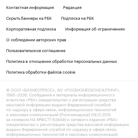
Контактная информация
Редакция
Скрыть баннеры на РБК
Подписка на РБК
Корпоративная подписка
Информация об ограничениях
О соблюдении авторских прав
Пользовательское соглашение
Политика в отношении обработки персональных данных
Политика обработки файлов cookie
© ООО «БИЗНЕСПРЕСС», АО «РОСБИЗНЕСКОНСАЛТИНГ»,
1995–2026
. Сообщения и материалы информационного
агентства «РБК» (свидетельство о регистрации средства
массовой информации выдано Федеральной службой
по надзору в сфере связи, информационных технологий
и массовых коммуникаций (Роскомнадзор) 09.12.2015
за номером ИА №ФС77-63848) и сетевого издания «РБК»
(свидетельство о регистрации средства массовой информации
выдано Федеральной службой по надзору в сфере связи,
информационных технологий и массовых коммуникаций